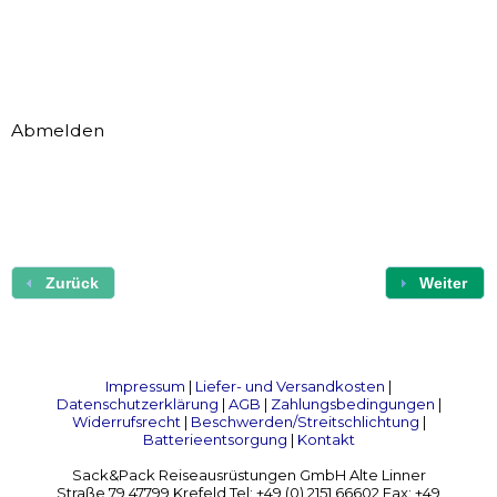
Abmelden
Zurück
Weiter
Impressum
|
Liefer- und Versandkosten
|
Datenschutzerklärung
|
AGB
|
Zahlungsbedingungen
|
Widerrufsrecht
|
Beschwerden/Streitschlichtung
|
Batterieentsorgung
|
Kontakt
Sack&Pack Reiseausrüstungen GmbH Alte Linner
Straße 79 47799 Krefeld Tel: +49 (0) 2151 66602 Fax: +49