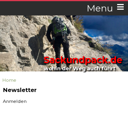
Menu
Sackundpack.de
wohin der Weg auch führt
Home
Newsletter
Anmelden