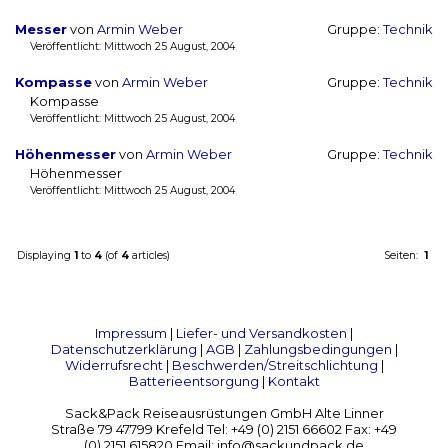
Messer
von
Armin Weber
Gruppe:
Technik
Veröffentlicht: Mittwoch 25 August, 2004
Kompasse
von
Armin Weber
Gruppe:
Technik
Kompasse
Veröffentlicht: Mittwoch 25 August, 2004
Höhenmesser
von
Armin Weber
Gruppe:
Technik
Höhenmesser
Veröffentlicht: Mittwoch 25 August, 2004
Displaying
1
to
4
(of
4
articles)
Seiten:
1
Impressum
|
Liefer- und Versandkosten
|
Datenschutzerklärung
|
AGB
|
Zahlungsbedingungen
|
Widerrufsrecht
|
Beschwerden/Streitschlichtung
|
Batterieentsorgung
|
Kontakt
Sack&Pack Reiseausrüstungen GmbH Alte Linner
Straße 79 47799 Krefeld Tel: +49 (0) 2151 66602 Fax: +49
(0) 2151 615820 Email: info@sackundpack.de