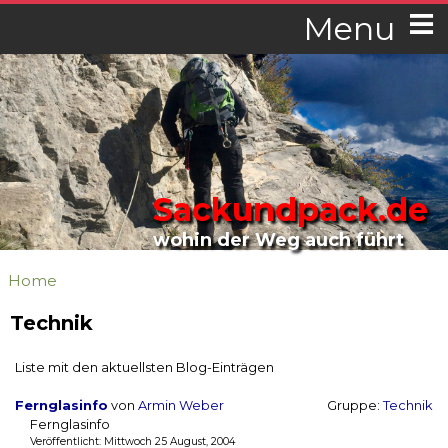
Menu
Sackundpack.de
wohin der Weg auch führt
Home
Technik
Liste mit den aktuellsten Blog-Einträgen
Fernglasinfo
von
Armin Weber
Gruppe:
Technik
Fernglasinfo
Veröffentlicht: Mittwoch 25 August, 2004