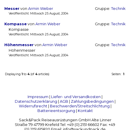
Messer
von
Armin Weber
Gruppe:
Technik
Veröffentlicht: Mittwoch 25 August, 2004
Kompasse
von
Armin Weber
Gruppe:
Technik
Kompasse
Veröffentlicht: Mittwoch 25 August, 2004
Höhenmesser
von
Armin Weber
Gruppe:
Technik
Höhenmesser
Veröffentlicht: Mittwoch 25 August, 2004
Displaying
1
to
4
(of
4
articles)
Seiten:
1
Impressum
|
Liefer- und Versandkosten
|
Datenschutzerklärung
|
AGB
|
Zahlungsbedingungen
|
Widerrufsrecht
|
Beschwerden/Streitschlichtung
|
Batterieentsorgung
|
Kontakt
Sack&Pack Reiseausrüstungen GmbH Alte Linner
Straße 79 47799 Krefeld Tel: +49 (0) 2151 66602 Fax: +49
(0) 2151 615820 Email: info@sackundpack.de