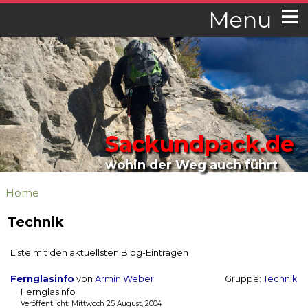
Menu
Sackundpack.de
wohin der Weg auch führt
Home
Technik
Liste mit den aktuellsten Blog-Einträgen
Fernglasinfo
von
Armin Weber
Gruppe:
Technik
Fernglasinfo
Veröffentlicht: Mittwoch 25 August, 2004