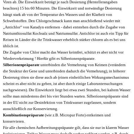
Viren ab. Die Einwirkzeit beträgt je nach Dosierung (Herstellerangaben
beachten) 15 bis 60 Minuten. Die Einwirkzeit und notwändige Dosierung
hängt stark ab von der Temperatur des Wassers und der Klarheit von
Schwebstoffen. Den Chlorgeschmack kann man anschließend wieder mit
„Antichlor“ von Katadyn entfernen - dabei entstehen durch die Zugabe von
Natriumthiosulfat Kochsalz und Natriumsulfat. Antichlor ist auch ein Tipp für
Reisen in Länder die ihr Trinkwasser erheblich stärker chloren als es bei uns
üblich ist.
Die Zugabe von Chlor macht das Wasser keimfrei, schützt es aber nicht vor
Wiederverkeimung ! Hierfür gibt es Silberionenpräparate.
Silberionenpräparate
unterbinden die Vermehrung von Keimen (verändern
die Struktur der Gene und unterbinden dadurch die Vermehrung), in höherer
Dosierung töten sie diese auch ab (einen einheitlichen Wirkungsmechanismus
scheint es aber nicht zu geben, ist aber durch einige Laboruntersuchungen
nachgewiesen). Die Einwirkzeit liegt bei etwa zwei Stunden, bei kaltem Wasser
sollte man mindestens drei bis vier Stunden warten. Silberionenpräparate sind
in der EU nicht zur Desinfektion von Trinkwasser zugelassen, sondern
ausschließlich zur Konservierung.
Kombinationspräparate
(wie z.B. Micropur Forte) entkeimen und
konservieren.
Für alle chemischen Aufbereitungspräparate gilt, dass sie nur in klarem Wasser
funktionieren. Trübes Wasser muss deshalb vorher gefiltert werden, z.B. durch