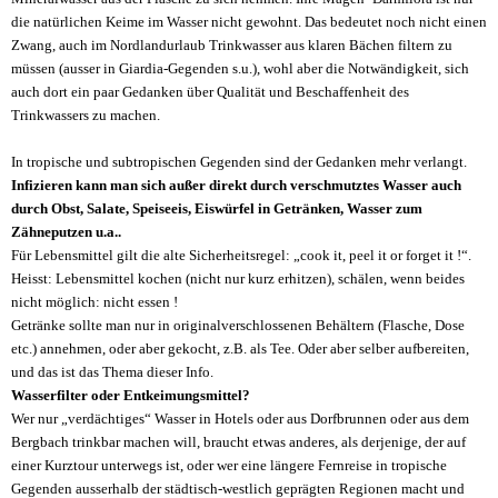
die natürlichen Keime im Wasser nicht gewohnt. Das bedeutet noch nicht einen
Zwang, auch im Nordlandurlaub Trinkwasser aus klaren Bächen filtern zu
müssen (ausser in Giardia-Gegenden s.u.), wohl aber die Notwändigkeit, sich
auch dort ein paar Gedanken über Qualität und Beschaffenheit des
Trinkwassers zu machen.
In tropische und subtropischen Gegenden sind der Gedanken mehr verlangt.
Infizieren kann man sich außer direkt durch verschmutztes Wasser auch
durch Obst, Salate, Speiseeis, Eiswürfel in Getränken, Wasser zum
Zähneputzen u.a..
Für Lebensmittel gilt die alte Sicherheitsregel: „cook it, peel it or forget it !“.
Heisst: Lebensmittel kochen (nicht nur kurz erhitzen), schälen, wenn beides
nicht möglich: nicht essen !
Getränke sollte man nur in originalverschlossenen Behältern (Flasche, Dose
etc.) annehmen, oder aber gekocht, z.B. als Tee. Oder aber selber aufbereiten,
und das ist das Thema dieser Info.
Wasserfilter oder Entkeimungsmittel?
Wer nur „verdächtiges“ Wasser in Hotels oder aus Dorfbrunnen oder aus dem
Bergbach trinkbar machen will, braucht etwas anderes, als derjenige, der auf
einer Kurztour unterwegs ist, oder wer eine längere Fernreise in tropische
Gegenden ausserhalb der städtisch-westlich geprägten Regionen macht und