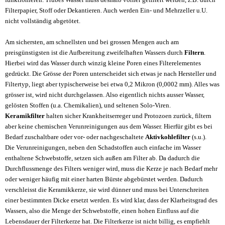
Filterpapier, Stoff oder Dekantieren. Auch werden Ein- und Mehrzeller u.U.
nicht vollständig abgetötet.
Am sichersten, am schnellsten und bei grossen Mengen auch am
preisgünstigsten ist die Aufbereitung zweifelhaften Wassers durch
Filtern
.
Hierbei wird das Wasser durch winzig kleine Poren eines Filterelementes
gedrückt. Die Grösse der Poren unterscheidet sich etwas je nach Hersteller und
Filtertyp, liegt aber typischerweise bei etwa 0,2 Mikron (0,0002 mm). Alles was
grösser ist, wird nicht durchgelassen. Also eigentlich nichts ausser Wasser,
gelösten Stoffen (u.a. Chemikalien), und seltenen Solo-Viren.
Keramikfilter
halten sicher Krankheitserreger und Protozoen zurück, filtern
aber keine chemischen Verunreinigungen aus dem Wasser. Hierfür gibt es bei
Bedarf zuschaltbare oder vor- oder nachgeschaltete
Aktivkohlefilter
(s.u.).
Die Verunreinigungen, neben den Schadstoffen auch einfache im Wasser
enthaltene Schwebstoffe, setzen sich außen am Filter ab. Da dadurch die
Durchflussmenge des Filters weniger wird, muss die Kerze je nach Bedarf mehr
oder weniger häufig mit einer harten Bürste abgebürstet werden. Dadurch
verschleisst die Keramikkerze, sie wird dünner und muss bei Unterschreiten
einer bestimmten Dicke ersetzt werden. Es wird klar, dass der Klarheitsgrad des
Wassers, also die Menge der Schwebstoffe, einen hohen Einfluss auf die
Lebensdauer der Filterkerze hat. Die Filterkerze ist nicht billig, es empfiehlt