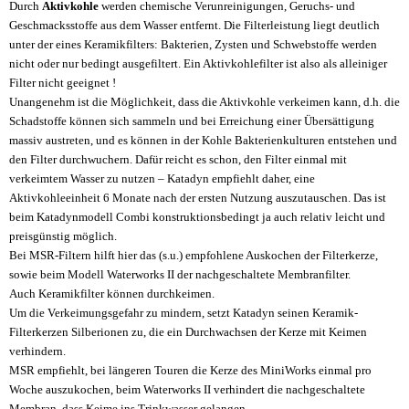
Durch
Aktivkohle
werden chemische Verunreinigungen, Geruchs- und
Geschmacksstoffe aus dem Wasser entfernt. Die Filterleistung liegt deutlich
unter der eines Keramikfilters: Bakterien, Zysten und Schwebstoffe werden
nicht oder nur bedingt ausgefiltert. Ein Aktivkohlefilter ist also als alleiniger
Filter nicht geeignet !
Unangenehm ist die Möglichkeit, dass die Aktivkohle verkeimen kann, d.h. die
Schadstoffe können sich sammeln und bei Erreichung einer Übersättigung
massiv austreten, und es können in der Kohle Bakterienkulturen entstehen und
den Filter durchwuchern. Dafür reicht es schon, den Filter einmal mit
verkeimtem Wasser zu nutzen – Katadyn empfiehlt daher, eine
Aktivkohleeinheit 6 Monate nach der ersten Nutzung auszutauschen. Das ist
beim Katadynmodell Combi konstruktionsbedingt ja auch relativ leicht und
preisgünstig möglich.
Bei MSR-Filtern hilft hier das (s.u.) empfohlene Auskochen der Filterkerze,
sowie beim Modell Waterworks II der nachgeschaltete Membranfilter.
Auch Keramikfilter können durchkeimen.
Um die Verkeimungsgefahr zu mindern, setzt Katadyn seinen Keramik-
Filterkerzen Silberionen zu, die ein Durchwachsen der Kerze mit Keimen
verhindern.
MSR empfiehlt, bei längeren Touren die Kerze des MiniWorks einmal pro
Woche auszukochen, beim Waterworks II verhindert die nachgeschaltete
Membran, dass Keime ins Trinkwasser gelangen.