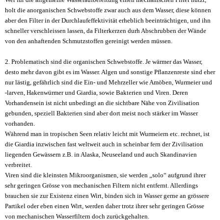
holt die anorganischen Schwebstoffe zwar auch aus dem Wasser, diese können
aber den Filter in der Durchlaufeffektivität erheblich beeinträchtigen, und ihn
schneller verschleissen lassen, da Filterkerzen durh Abschrubben der Wände
von den anhaftenden Schmutzstoffen gereinigt werden müssen.
2. Problematisch sind die organischen Schwebstoffe. Je wärmer das Wasser,
desto mehr davon gibt es im Wasser. Algen und sonstige Pflanzenreste sind eher
nur lästig, gefährlich sind die Ein- und Mehrzeller wie Amöben, Wurmeier und
-larven, Hakenwürmer und Giardia, sowie Bakterien und Viren. Deren
Vorhandensein ist nicht unbedingt an die sichtbare Nähe von Zivilisation
gebunden, speziell Bakterien sind aber dort meist noch stärker im Wasser
vorhanden.
Während man in tropischen Seen relativ leicht mit Wurmeiern etc. rechnet, ist
die Giardia inzwischen fast weltweit auch in scheinbar fern der Zivilisation
liegenden Gewässern z.B. in Alaska, Neuseeland und auch Skandinavien
verbreitet.
Viren sind die kleinsten Mikroorganismen, sie werden „solo“ aufgrund ihrer
sehr geringen Grösse von mechanischen Filtern nicht entfernt. Allerdings
brauchen sie zur Existenz einen Wirt, binden sich in Wasser gerne an grössere
Partikel oder eben einen Wirt, werden daher trotz ihrer sehr geringen Grösse
von mechanischen Wasserfiltern doch zurückgehalten.