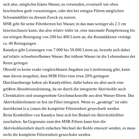
sich also, möglichst klares Wasser, zu verwenden, eventuell wie oben
beschrieben grob vorzureinigen, oder den bei einigen Filtern möglichen
Schwammfilter zu diesem Zweck zu nutzen.
MSR gibt für seine Filterkerzen bei Wasser, in das man weniger als 2.5 cm
hineinschauen kann, das also relativ trübe ist, eine maximale Pumpleistung bis
zur nötigen Reinigung von 200 bis 400 Litern an, die Keramikkerze verträgt
ca. 40 Reinigungen.
Katadyn gibt Leistungen von 7.000 bis 50.000 Litern an, bezieht sich dabei
auf relativ schwebstoffarmes Wasser. Bei trübem Wasser ist die Lebensdauer der
Kerze geringer.
Obwohl es keine exakt vergleichbaren Angaben zur Literleistung gibt, kann
man davon ausgehen, dass MSR Filter eine etwa 20% geringere
Durchlaufmenge haben als Katadynfilter; dafür haben sie aber auch eine
größere Absorbtionsleistung, da sie durch die integrierte Aktivkohle auch
Chemikalien und unangenehme Geschmacksstoffe aus dem Wasser filtern. Das
Aktivkohleelement ist fest im Filter integriert. Wenn es „gesättigt“ ist oder
durchkeimt (s.u.) muss die komplette Filtereinheit gewechselt werden.
Beim Kombifilter von Katadyn lässt sich bei Bedarf ein Aktivkohlefilter
zuschalten. Im Gegensatz zum den MSR-Filtern kann hier die
Aktivkohleeinheit durch enfachen Wechsel der Kohle erneuert werden, es muss
nicht die komplette Filtereinheit gewechslet werden.