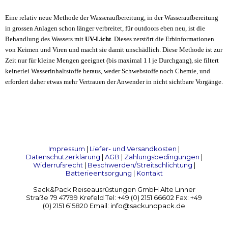
Eine relativ neue Methode der Wasseraufbereitung, in der Wasseraufbereitung
in grossen Anlagen schon länger verbreitet, für outdoors eben neu, ist die
Behandlung des Wassers mit
UV-Licht
. Dieses zerstört die Erbinformationen
von Keimen und Viren und macht sie damit unschädlich. Diese Methode ist zur
Zeit nur für kleine Mengen geeignet (bis maximal 1 l je Durchgang), sie filtert
keinerlei Wasserinhaltstoffe heraus, weder Schwebstoffe noch Chemie, und
erfordert daher etwas mehr Vertrauen der Anwender in nicht sichtbare Vorgänge.
Impressum
|
Liefer- und Versandkosten
|
Datenschutzerklärung
|
AGB
|
Zahlungsbedingungen
|
Widerrufsrecht
|
Beschwerden/Streitschlichtung
|
Batterieentsorgung
|
Kontakt
Sack&Pack Reiseausrüstungen GmbH Alte Linner
Straße 79 47799 Krefeld Tel: +49 (0) 2151 66602 Fax: +49
(0) 2151 615820 Email: info@sackundpack.de