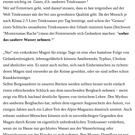
enorm wichtig ist: Gutes, d.h. sauberes Trinkwasser !
Wer auf Fernreisen geht, wird darauf stossen, dass es fast nirgendwo auf der
Welt Trinkwasser mit der bei uns gewohnten Qualität gibt. Da der Mensch je
nach Klima 2-5 Liter Trinkwasser pro Tag benötigt, und schon der "Genuss"
eines Schlucks unsauberen Trinkwassers den Urlaub ruinieren kann (Stichwort:
"Montezumas Rache") muss der Fernreisende sich Gedanken machen: "
woher
das saubere Wasser nehmen
?"
„Nur“ ein verkorkster Magen für einige Tage ist eine eher harmlose Folge von
Gedankenlosigkeit, lebensgefährlich können Amöbenruhr, Typhus, Cholera
und ähnliches sein. Es nutzt auch nichts, sich nach Einheimischen zu richten:
deren Mägen sind entweder an die Keime gewöhnt, oder sie sind selber schon
Krankheitsträger.
Selbst Bergwanderer in unseren Breiten werden sollten besser nicht einfach
einen erfrischenden Schluck aus dem rauschenden Bergbach nehmen – meist
zeigt ein Blick bachauf deutliche Spuren von tierischem Leben. Den Mythos
des sauberen Bergbaches hat, neben dem eigenen Augenschein des Autors, vor
einigen Jahren auch ein Labor-Test des Alpin-Magazins drastisch zerstört. Auch
robuste outdoor-Menschen können sich in unverdächtigen Gegenden den
Magen durch Keime im eigentlich unbedenklichen Trinkwasser verderben,
wenn sie zu Hause nur gechlortes Wasser aus der Wasserleitung oder
Mineralwasser aus der Flasche zu sich nehmen. Ihre Magen- Darmflora ist nur