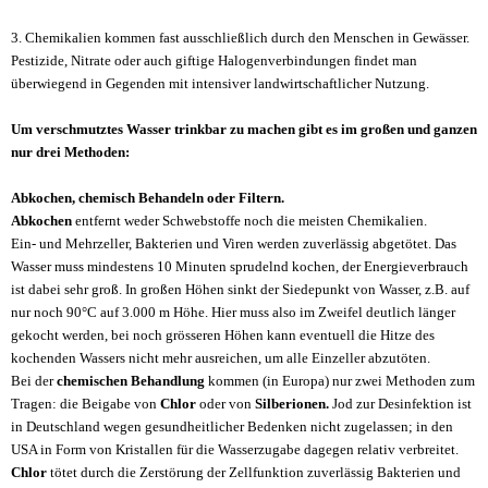
3. Chemikalien kommen fast ausschließlich durch den Menschen in Gewässer.
Pestizide, Nitrate oder auch giftige Halogenverbindungen findet man
überwiegend in Gegenden mit intensiver landwirtschaftlicher Nutzung.
Um verschmutztes Wasser trinkbar zu machen gibt es im großen und ganzen
nur drei Methoden:
Abkochen, chemisch Behandeln oder Filtern.
Abkochen
entfernt weder Schwebstoffe noch die meisten Chemikalien.
Ein- und Mehrzeller, Bakterien und Viren werden zuverlässig abgetötet. Das
Wasser muss mindestens 10 Minuten sprudelnd kochen, der Energieverbrauch
ist dabei sehr groß. In großen Höhen sinkt der Siedepunkt von Wasser, z.B. auf
nur noch 90°C auf 3.000 m Höhe. Hier muss also im Zweifel deutlich länger
gekocht werden, bei noch grösseren Höhen kann eventuell die Hitze des
kochenden Wassers nicht mehr ausreichen, um alle Einzeller abzutöten.
Bei der
chemischen Behandlung
kommen (in Europa) nur zwei Methoden zum
Tragen: die Beigabe von
Chlor
oder von
Silberionen.
Jod zur Desinfektion ist
in Deutschland wegen gesundheitlicher Bedenken nicht zugelassen; in den
USA in Form von Kristallen für die Wasserzugabe dagegen relativ verbreitet.
Chlor
tötet durch die Zerstörung der Zellfunktion zuverlässig Bakterien und