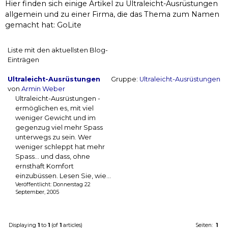
Hier finden sich einige Artikel zu Ultraleicht-Ausrüstungen
allgemein und zu einer Firma, die das Thema zum Namen
gemacht hat: GoLite
Liste mit den aktuellsten Blog-
Einträgen
Ultraleicht-Ausrüstungen
Gruppe:
Ultraleicht-Ausrüstungen
von
Armin Weber
Ultraleicht-Ausrüstungen -
ermöglichen es, mit viel
weniger Gewicht und im
gegenzug viel mehr Spass
unterwegs zu sein. Wer
weniger schleppt hat mehr
Spass... und dass, ohne
ernsthaft Komfort
einzubüssen. Lesen Sie, wie...
Veröffentlicht: Donnerstag 22
September, 2005
Displaying
1
to
1
(of
1
articles)
Seiten:
1