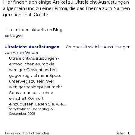
Hier finden sich einige Artikel zu Ultraleicht-Ausrüstungen
allgemein und zu einer Firma, die das Thema zum Namen
gemacht hat: GoLite
Liste mit den aktuellsten Blog-
Einträgen
Ultraleicht-Ausrüstungen
Gruppe:
Ultraleicht-Ausrüstungen
von
Armin Weber
Ultraleicht-Ausrüstungen -
ermöglichen es, mit viel
weniger Gewicht und im
gegenzug viel mehr Spass
unterwegs zu sein. Wer
weniger schleppt hat mehr
Spass... und dass, ohne
ernsthaft Komfort
einzubüssen. Lesen Sie, wie...
Veröffentlicht: Donnerstag 22
September, 2005
Displaying
1
to
1
(of
1
articles)
Seiten:
1