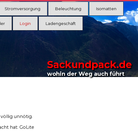
Stromversorgung
Beleuchtung
Isomatten
ler
Login
Ladengeschäft
Sackundpack.de
wohin der Weg auch führt
völlig unnötig.
cht hat: GoLite