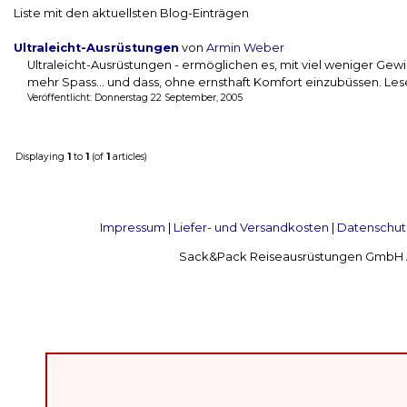
Liste mit den aktuellsten Blog-Einträgen
Ultraleicht-Ausrüstungen
von
Armin Weber
Ultraleicht-Ausrüstungen - ermöglichen es, mit viel weniger Ge
mehr Spass... und dass, ohne ernsthaft Komfort einzubüssen. Lesen
Veröffentlicht: Donnerstag 22 September, 2005
Displaying
1
to
1
(of
1
articles)
Impressum
|
Liefer- und Versandkosten
|
Datenschut
Sack&Pack Reiseausrüstungen GmbH Alte 