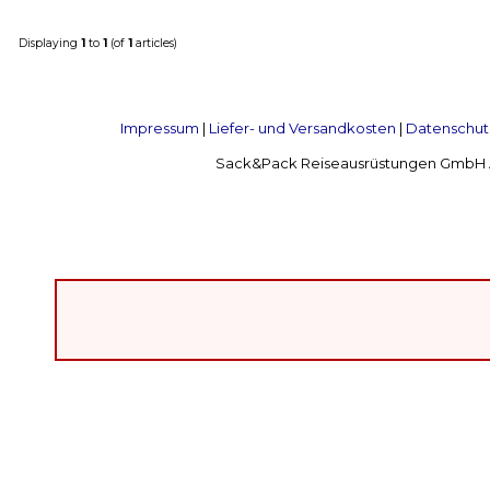
Displaying
1
to
1
(of
1
articles)
Impressum
|
Liefer- und Versandkosten
|
Datenschut
Sack&Pack Reiseausrüstungen GmbH Alte 