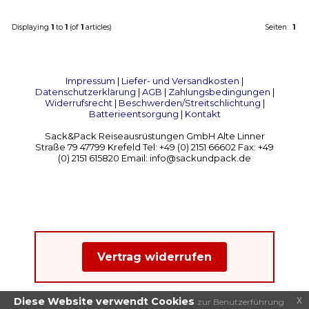
Displaying
1
to
1
(of
1
articles)
Seiten:
1
Impressum
|
Liefer- und Versandkosten
|
Datenschutzerklärung
|
AGB
|
Zahlungsbedingungen
|
Widerrufsrecht
|
Beschwerden/Streitschlichtung
|
Batterieentsorgung
|
Kontakt
Sack&Pack Reiseausrüstungen GmbH Alte Linner
Straße 79 47799 Krefeld Tel: +49 (0) 2151 66602 Fax: +49
(0) 2151 615820 Email: info@sackundpack.de
Vertrag widerrufen
x
Diese Website verwendt Cookies
zur Benutzerführung