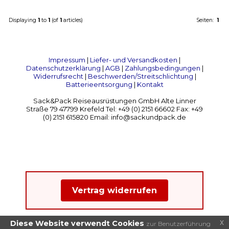
Displaying
1
to
1
(of
1
articles)
Seiten:
1
Impressum
|
Liefer- und Versandkosten
|
Datenschutzerklärung
|
AGB
|
Zahlungsbedingungen
|
Widerrufsrecht
|
Beschwerden/Streitschlichtung
|
Batterieentsorgung
|
Kontakt
Sack&Pack Reiseausrüstungen GmbH Alte Linner
Straße 79 47799 Krefeld Tel: +49 (0) 2151 66602 Fax: +49
(0) 2151 615820 Email: info@sackundpack.de
Vertrag widerrufen
x
Diese Website verwendt Cookies
zur Benutzerführung