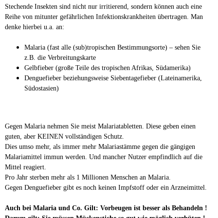
Stechende Insekten sind nicht nur irritierend, sondern können auch eine
Reihe von mitunter gefährlichen Infektionskrankheiten übertragen. Man
denke hierbei u.a. an:
Malaria (fast alle (sub)tropischen Bestimmungsorte) – sehen Sie
z.B. die Verbreitungskarte
Gelbfieber (große Teile des tropischen Afrikas, Südamerika)
Denguefieber beziehungsweise Siebentagefieber (Lateinamerika,
Südostasien)
Gegen Malaria nehmen Sie meist Malariatabletten. Diese geben einen
guten, aber KEINEN vollständigen Schutz.
Dies umso mehr, als immer mehr Malariastämme gegen die gängigen
Malariamittel immun werden. Und mancher Nutzer empfindlich auf die
Mittel reagiert.
Pro Jahr sterben mehr als 1 Millionen Menschen an Malaria.
Gegen Denguefieber gibt es noch keinen Impfstoff oder ein Arzneimittel.
Auch bei Malaria und Co. Gilt: Vorbeugen ist besser als Behandeln !
Darum gilt: Sie müssen Mückenstiche so gut wie möglich verhüten !