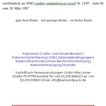
veröffentlicht im WHO
weekley epidemilogical record
Nr. 13/97 - Seite 94
vom 28. März 1997
grün=kein Risiko
lila=geringes Risiko
rot=hohes Risiko
Impressum
|
Liefer- und Versandkosten
|
Datenschutzerklärung
|
AGB
|
Zahlungsbedingungen
|
Widerrufsrecht
|
Beschwerden/Streitschlichtung
|
Batterieentsorgung
|
Kontakt
Sack&Pack Reiseausrüstungen GmbH Alte Linner
Straße 79 47799 Krefeld Tel: +49 (0) 2151 66602 Fax: +49
(0) 2151 615820 Email: info@sackundpack.de