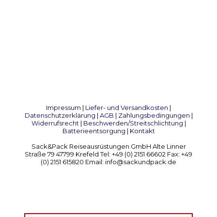
Impressum
|
Liefer- und Versandkosten
|
Datenschutzerklärung
|
AGB
|
Zahlungsbedingungen
|
Widerrufsrecht
|
Beschwerden/Streitschlichtung
|
Batterieentsorgung
|
Kontakt
Sack&Pack Reiseausrüstungen GmbH Alte Linner
Straße 79 47799 Krefeld Tel: +49 (0) 2151 66602 Fax: +49
(0) 2151 615820 Email: info@sackundpack.de