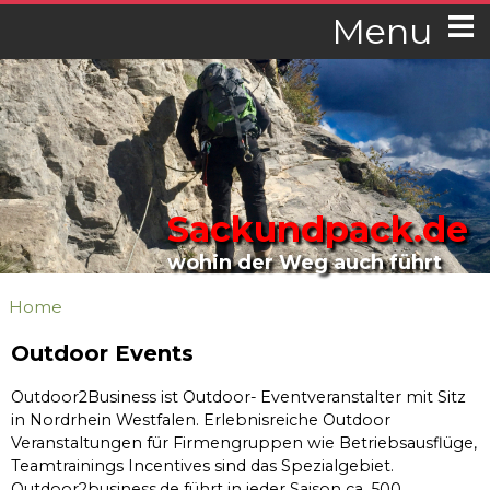
Menu
Sackundpack.de
wohin der Weg auch führt
Home
Outdoor Events
Outdoor2Business ist Outdoor- Eventveranstalter mit Sitz
in Nordrhein Westfalen. Erlebnisreiche Outdoor
Veranstaltungen für Firmengruppen wie Betriebsausflüge,
Teamtrainings Incentives sind das Spezialgebiet.
Outdoor2business.de führt in jeder Saison ca. 500