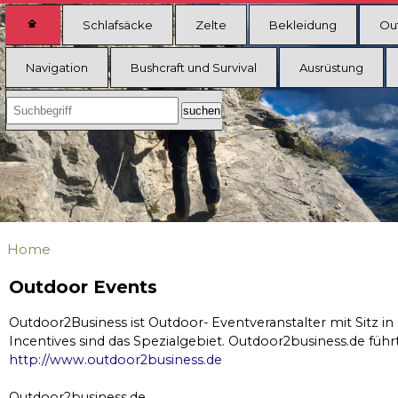
Schlafsäcke
Zelte
Bekleidung
Ou
Navigation
Bushcraft und Survival
Ausrüstung
Home
Outdoor Events
Outdoor2Business ist Outdoor- Eventveranstalter mit Sitz i
Incentives sind das Spezialgebiet. Outdoor2business.de füh
http://www.outdoor2business.de
Outdoor2business.de