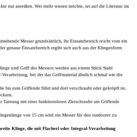
nkte
nur anreißen. Wer mehr wissen möchte,
sei auf die Literatur im
eststehende Messer grundsätz­lich, ihr Einsatzbereich reicht vom ein­
 der genaue Einsatzbereich
ergibt sich auch aus der Klingenform
Klinge und
Griff des Messers werden aus einem Stück
Stahl
'
-Verarbeitung, bei
der das Griffmaterial ähnlich schmal wie die
die bis zum Griffende führt
und dort verschraubt oder gekröpft ist.
ockern.
 Tarnung mit einer funktions­losen Zierschraube am Griffende
Klingenlänge von 15 cm wird ein Messer für den outdoorer zu
reite Klinge, die mit Flacherl oder Integral-Verarbeitung