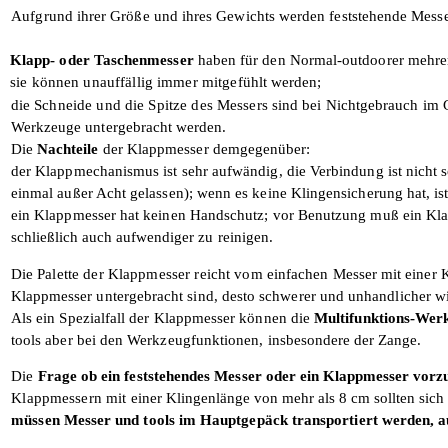
Aufgrund ihrer Größe und ihres Gewichts werden feststehende Messer
Klapp- oder Taschenmesser
haben für den Normal-outdoorer mehr
sie können unauffällig immer mitgefühlt
werden;
die Schneide und die Spitze des Messers
sind bei Nichtgebrauch im G
Werkzeuge untergebracht
werden.
Die
Nachteile
der Klappmesser demgegen­
über:
der Klappmechanismus ist sehr aufwändig, die Verbindung ist nicht s
einmal außer Acht gelassen); wenn es keine Klingensicherung hat, i
ein Klappmesser hat keinen Handschutz; vor Benutzung muß ein Klapp
schließlich auch aufwen­
diger zu reinigen.
Die Palette der Klappmesser reicht vom
einfachen Messer mit einer 
Klappmesser untergebracht sind, desto schwerer und unhandlicher w
Als ein Spezialfall der Klappmesser können die
Multifunktions-We
tools aber bei den Werkzeugfunktionen, insbe­
sondere der Zange.
Die
Frage ob ein feststehendes Messer
oder ein Klappmesser vorz
Klappmessern mit einer
Klingenlänge von mehr als 8 cm sollten sich 
müssen Messer und tools im Hauptgepäck transportiert werden, a