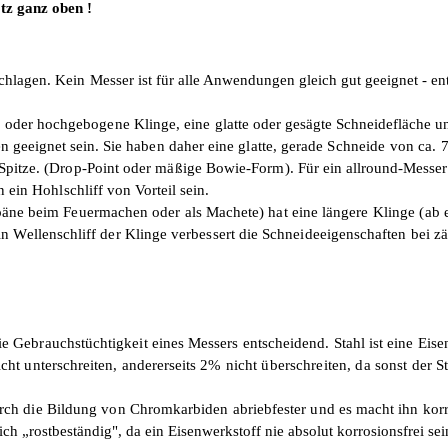
tz ganz oben !
schlagen. Kein
Messer ist für alle Anwendungen gleich gut
geeignet - e
e oder hochgebogene Klinge, eine glatte oder
gesägte Schneidefläche u
n geeignet sein.
Sie haben daher eine glatte, gerade
Schneide von ca. 
 Spitze. (Drop-Point oder mäßige Bowie-Form). Für ein
allround-Messer
n ein Hohlschliff
von Vorteil sein.
päne beim Feuer­machen oder als Machete) hat eine längere
Klinge (ab 
in Wellenschliff der Klinge verbessert die Schneideeigenschaften bei 
ie Gebrauchs­tüchtigkeit eines Messers entscheidend. Stahl ist eine Eis
cht unterschreiten, andererseits 2%
nicht überschreiten, da sonst der S
urch die
Bildung von Chromkarbiden abriebfester und es macht ihn korr
lich
„rostbeständig", da ein Eisenwerkstoff nie absolut korrosionsfrei sei