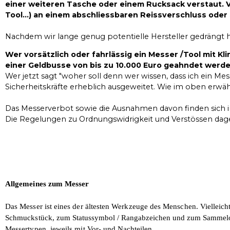
einer weiteren Tasche oder einem Rucksack verstaut. V
Tool...) an einem abschliessbaren Reissverschluss oder
Nachdem wir lange genug potentielle Hersteller gedrängt 
Wer vorsätzlich oder fahrlässig ein Messer /Tool mit K
einer Geldbusse von bis zu 10.000 Euro geahndet werde
Wer jetzt sagt "woher soll denn wer wissen, dass ich ein Me
Sicherheitskräfte erheblich ausgeweitet. Wie im oben erw
Das Messerverbot sowie die Ausnahmen davon finden sich in
Die Regelungen zu Ordnungswidrigkeit und Verstössen dagege
Allgemeines zum Messer
Das Messer ist eines der ältesten Werkzeuge des Menschen. Vielleich
Schmuckstück,
zum Statussymbol / Rangabzeichen und zum Sammel
Messertypen, jeweils mit Vor- und
Nachteilen.