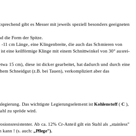
ntsprechend gibt es Messer mit
jeweils speziell besonders geeigneten
nd die Form der
Spitze.
7 -11 cm Länge, eine
Klingenbreite, die auch das Schmieren von
 ist eine keilförmige Klinge
mit einem Schnittwinkel von 30° ausrei­
etwa 15 cm), diese ist dicker gearbeitet, hat dadurch und durch eine
zähem
Schneidgut (z.B. bei Tauen), verkompliziert aber das
enlegierung. Das wichtigste Legierungselement ist
Kohlenstoff
(
C
),
tahl zu
spröde wird.
osionsresistenter.
Ab ca. 12% Cr-Anteil gilt ein Stahl als
„stainless"
n kann ! (s. auch:
„Pflege").