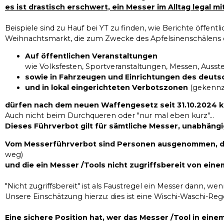
es ist drastisch erschwert, ein Messer im Alltag legal 
Beispiele sind zu Hauf bei YT zu finden, wie Berichte öffen
Weihnachtsmarkt, die zum Zwecke des Apfelsinenschälens e
Auf öffentlichen Veranstaltungen
wie Volksfesten, Sportveranstaltungen, Messen, Ausst
sowie in Fahrzeugen und Einrichtungen des deuts
und in lokal eingerichteten Verbotszonen
(gekennze
dürfen nach dem neuen Waffengesetz seit 31.10.2024 
Auch nicht beim Durchqueren oder "nur mal eben kurz"...
Dieses Führverbot gilt für sämtliche Messer, unabhängig
Vom Messerführverbot sind Personen ausgenommen, di
weg)
und die ein Messer /Tools nicht zugriffsbereit von ein
"Nicht zugriffsbereit" ist als Faustregel ein Messer dann, w
Unsere Einschätzung hierzu: dies ist eine Wischi-Waschi-Reg
Eine sichere Position hat, wer das Messer /Tool in eine