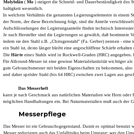
Molybdän
(
Mo
) steigert die Schneid- und
Dauerbeständigkeit des S
haltigkeit wesentlich.
In welchem Verhältnis die genannten Legierungselemente in einem Sta
der Norm, der diese Bezeichnung folgt, sind die Anteile verschlüs
Aufschlüsselungen der Legierungsanteile finden technisch Interessierte
Je nach Hersteller sind die Legierungen so gewählt, daß bestimmte V
indem sie
den Stahl z.B. „Chirugenstahl" (Fa. Gerber) nennen - eine 
ein Stahl ist, desto länger bleibt
eine angeschliffene Schärfe erhalten
Die
Härte
eines Stahls wird in Rockwell-
Graden (HRC) angegeben. 
Für Allround-Messer ist eine gewisse
Materialelastizität wichtiger al
gute Gebrauchsmesser mit beiden Eigenschaften zu bekommen, also Elas
und daher spröder Stahl (bis 64
HRC) zwischen zwei Lagen aus gesc
Das Messerheft
kann je nach Geschmack aus natürlichen Materialien wie Horn oder 
möglichen Handhaltungen ein. Bei
Naturmaterialien muß auch der G
Messerpflege
Das Messer ist ein Gebrauchsgegenstand.
Damit es optimal benutzt
Messer reduzieren auch das Unfallrisiko beim Umgang: wer den
Umg