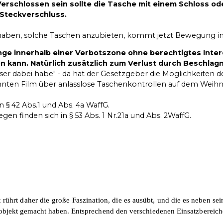
erschlossen sein sollte die Tasche mit einem Schloss ode
 Steckverschluss.
haben, solche Taschen anzubieten, kommt jetzt Bewegung in 
linge innerhalb einer Verbotszone ohne berechtigtes Inter
n kann. Natürlich zusätzlich zum Verlust durch Beschla
sser dabei habe" - da hat der Gesetzgeber die Möglichkeiten 
ähnten Film über anlasslose Taschenkontrollen auf dem Weih
 § 42 Abs.1 und Abs. 4a WaffG.
n finden sich in § 53 Abs. 1 Nr.21a und Abs. 2WaffG.
t
rührt daher die große Faszination, die
es ausübt, und die es neben s
objekt gemacht haben.
Entsprechend den verschiedenen Einsatzbereich