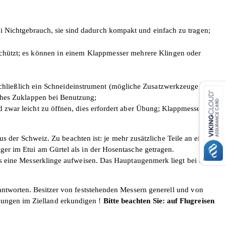
i Nichtgebrauch, sie sind da­
durch kompakt und einfach zu tragen;
chützt;
es können in einem Klappmesser mehrere
Klingen oder
chließlich ein Schneide­
instrument (mögliche Zusatzwerkzeuge
iches Zuklappen bei
Benutzung;
zwar leicht zu öffnen, dies erfordert aber Übung;
Klappmesser sind
 der Schweiz. Zu beachten ist: je mehr zusätzliche Teile an einem
r im Etui am Gürtel als in der Hosentasche getragen.
ns eine Messerklinge aufweisen. Das Hauptaugenmerk liegt bei diesen
eantworten.
Besitzer von feststehenden Messern gene­
rell und von
ungen im Ziel­
land erkun­digen !
Bitte beachten Sie: auf Flugreisen