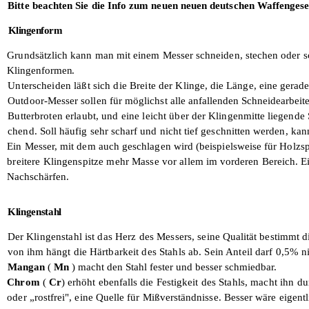
Bitte beachten Sie die Info zum neuen neuen deutschen Waffengese
Klingenform
Grundsätzlich kann man mit einem Messer schneiden, stechen oder 
Klingenformen.
Unterscheiden läßt sich die Breite der
Klinge, die Länge, eine gerad
Outdoor-Messer sollen für möglichst alle
anfallenden Schneidearbeite
Butterbroten erlaubt, und eine leicht über
der Klingenmitte liegende
chend. Soll häufig sehr scharf und nicht tief geschnitten werden, kan
Ein Messer, mit dem auch geschlagen wird (beispielsweise für Holzs
breitere Klingenspitze mehr Masse vor
allem im vorderen Bereich. E
Nachschärfen.
Klingenstahl
Der Klingenstahl ist das Herz des Messers,
seine Qualität bestimmt d
von ihm hängt die
Härtbarkeit des Stahls ab. Sein Anteil darf
0,5% ni
Mangan
(
Mn
) macht den Stahl fester und besser schmiedbar.
Chrom
(
Cr
) erhöht ebenfalls die Festig­
keit des Stahls, macht ihn d
oder „rostfrei", eine Quelle für Mißverständnisse. Besser wäre eigent