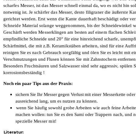
scharfes Messer, ist das Messer
schnell einmal da, wo es nicht hin sol
notwenig ist.
Je schärfer das Messer, desto filigraner die äußerste K
gerichtet werden. Erst wenn die Kante dauerhaft beschädigt oder
ver
Schneide Material solange
weggenommen, bis der Schneidewinkel wied
Geschärft werden Messerklingen am besten auf einem flachen Schleifs
empfindliche Schneide und 20° für eine
hinreichend scharfe, unempf
Schärfmittel, die mit z.B. Keramikstäben arbeiten, sind für eine Auff
reinigen Sie es nach Gebrauch sorgfältig und ölen Sie es leicht mit e
Verschmutzungen und Flusen können
Sie mit Zahnstochern entferne
Besonders Fruchtsäuren und Salzwasser sind sehr aggressiv, spülen 
korrosionsbeständig !
Noch ein paar Tips aus der Praxis:
sichern Sie Ihr Messer gegen Verlust mit
einer Messerkette oder
ausreichend lang, um es nutzen zu können.
wenn Sie häufig sowohl grobe Arbeiten wie auch feine Arbeit
machen wollen: tun Sie es den Sami oder
Trappern nach, und 
spezielle Messer mit!
Literatur: