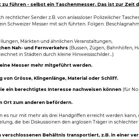
mit zu führen - selbst ein Taschenmesser. Das ist zur Ze
tlich rechtlicher Sender z.B. von anlassloser Polizeilicher T
in Schweizer Messer mit sich führten. Folgen: Beschlagnahme
ellungen, Märkten und ähnlichen Veranstaltungen,
chen Nah- und Fernverkehrs
(Bussen, Zügen, Bahnhöfen, Ha
ichnet in Städten durch kleine Hinweissschilder...)
keine Messer mehr mitgeführt werden.
 von Grösse, Klingenlänge, Material oder Schliff.
e ein berechtigtes Interesse nachweisen können
(für No
em Ort zum anderen befördern.
enn es nur mit mehr als drei Handgriffen erreicht werden kann,
elung, die bei Diskussionen den arglosen Träger in schlechter
m verschlossenen Behältnis transportiert, z.B. in einer v