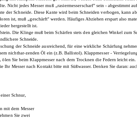
lte.
Nicht jedes Messer muß „rasiermesser­
scharf" sein - abgestimmt au
ante der Schneide. Diese Kante
wird beim Schneiden verbogen, kann ab
loren ist, muß „geschärft" werden.
Häufiges Abziehen erspart also mater
er hergestellt ist.
tein. Die Klinge muß beim Schärfen stets den gleichen Winkel zum Sch
indlichere
Schneide.
rischung der Schneide ausreichend, für eine wirkliche
Schärfung nehmen
inem nichthar-zenden Öl ein (z.B. Ballistol). Klappmesser - Verriegelu
n, ölen Sie beim Klappmesser nach dem Trocknen die
Federn leicht ein.
Sie Ihr Messer nach Kontakt bitte mit Süßwasser. Denken
Sie daran: au
 einer Schnur,
en mit dem Messer
nehmen Sie zwei