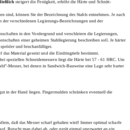
ließlich
steigert die
Festigkeit, erhöht die Härte und Schnitt-
ten sind, können Sie
der Bezeichnung des Stahls entnehmen. Je nach
len der verschiedenen Legierungs-Bezeichnungen und der
enschaften in den Vordergrund
und verschleiern die Legierungen,
enschaften einer geheimen Stahl­legierung beschreiben soll.
Je härter
 spröder und
bruchanfälliger.
f das Material gesetzt und die
Eindringtiefe bestimmt.
bei speziellen Schneide­
messern liegt die Härte bei 57 - 61 HRC. Um
ahl"-Messer,
bei denen in Sandwich-Bauweise eine Lage
sehr harter
gut in der Hand liegen. Fingermulden schränken eventuell die
allem, daß das Messer
scharf gehalten wird! Immer optimal
scharfe
auf. Rutscht
man dabei ab, oder gerät einmal unerwartet
an ein