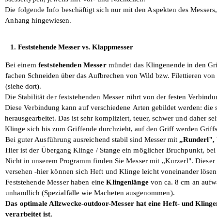
Die folgende Info beschäftigt sich nur mit den Aspekten des Messers
Anhang hinge­
wiesen.
1. Feststehende Messer vs.
Klappmesser
Bei einem
feststehenden Messer
mündet
das Klingenende in den Gri
fachen Schneiden über das Aufbrechen von Wild bzw. Filettieren vo
(siehe
dort).
Die Stabilität der feststehenden Messer
rührt von der festen Verbindu
Diese Verbindung kann auf verschiedene
Arten gebildet werden:
die 
herausgearbeitet. Das ist sehr kompli­
ziert, teuer, schwer und daher se
Klinge sich bis zum Griffende durch­
zieht, auf den Griff werden Griff
Bei guter Ausführung ausreichend stabil
sind Messer mit
„Runderl",
Hier ist der Übergang Klinge / Stange ein möglicher Bruchpunkt, be
Nicht in unserem Programm finden Sie
Messer mit „Kurzerl". Dieser 
versehen -
hier können sich Heft und Klinge leicht
voneinander lösen
Feststehende Messer haben eine
Klingen­
länge
von ca. 8 cm an aufwä
unhandlich (Spezialfälle wie Macheten ausgenommen).
Das optimale Allzwecke-outdoor-Messer hat eine Heft- und Klingenl
verarbeitet ist.