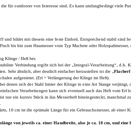
, die für outdoorer von Interesse sind. Es kann umfangbedingt viele Pu
ff und bildet mit
diesem eine feste Einheit. Entsprechend
stabil sind f
n Fisch bis hin zum Haumesser vom Typ Machete oder Holz­
spaltmesser,
ng Klinge /
Heft her.
stabilste Verbindung ergibt sich bei der
„Integral-Verarbeitung“, d.h. 
lten.
Sehr ähnlich, aber deutlich einfacher herzu­
stellen ist die „
Flacherl
schalen aufgenietet. (Erl = Verlängerung der Klinge
im Heft).
bei denen sich
der Stahl hinter der Klinge in eine Art
Stange verjüngt, 
i einfachen Verarbeitungen kann sich eventuell auch
das Heft vom Erl l
ist nur ein kurzes
Stück in das Messerheft hineingesteckt,
manchmal zur
.
rts, 10 cm ist die optimale Länge für ein Gebrauchs­messer, ab einer 
änge von jeweils ca. einer Handbreite, also je ca. 10 cm, und eine b