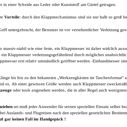
 in einer Scheide aus Leder oder Kunststoff am Gürtel getragen.
ere
Vorteile:
durch den Klappmechanismus sind sie nur
halb so groß be
riff unterge­bracht, der Benutzer ist vor versehentlicher Verletzung ges
o massiv-stabil
wie eine feste, ein Klappmesser ist daher wirklich auss
st ein Klappmesser verletzungsgefährdend durch mögliches unabsichtl
messer erst relativ umständlich geöffnet werden -Einhandmesser sind 
Klinge bis hin zu den bekannten „Werkzeugkästen im Taschenformat" aus
ird es.
Ab einer gewissen Größe werden auch
Klappmesser zweckmäßige
rkzeuge
oder tools angesehen werden, die in aller Regel auch wenigste
uziehen
sei
muß jeder Anwender für seinen speziellen
Einsatz selber b
bei Auslands- und Flugreisen nach den spe­ziellen gesetzlichen Bestimm
uf gar keinen Fall im Handgepäck !