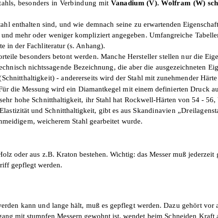
tahls, besonders
in Verbindung mit
Vanadium (V). Wolfram (W) sch
hl ent­
halten sind, und wie demnach seine zu
erwartenden Eigenschaf
selt und mehr oder weniger kompliziert angegeben. Umfangreiche Tabel
 in der Fach­literatur (s. Anhang).
orteile besonders
betont werden. Manche Hersteller stellen
nur die Eig
technisch nichtssagende Be­zeichnung, die aber die ausgezeichneten Eig
(Schnitthaltigkeit) - andererseits wird der
Stahl mit zunehmender Härte
Für die Messung
wird ein Diamantkegel mit einem definier­
ten Druck au
s sehr hohe
Schnitthaltigkeit, ihr Stahl hat Rockwell-
Härten von 54 - 56, 
ti­zität und Schnitthaltigkeit, gibt es aus
Skandinavien „Dreilagenst
hmei­
digem, weicherem Stahl gearbeitet wurde.
Holz oder aus
z.B. Kraton bestehen. Wichtig: das Messer
muß jederzeit 
riff
gepflegt werden.
 werden kann und
lange hält, muß es gepflegt werden.
Dazu gehört vor 
ang mit stumpfen Messern gewohnt ist,
wendet beim Schneiden Kraft 