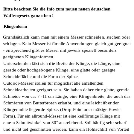
Bitte beachten Sie die Info zum neuen neuen deutschen
Waffengesetz ganz oben !
Klingenform
Grundsätzlich kann man mit einem Messer schneiden, stechen oder
schlagen. Kein
Messer ist für alle Anwendungen gleich gut
geeignet
- entsprechend gibt es Messer mit
jeweils speziell besonders
geeigneten
Klingenformen.
Unterscheiden läßt sich die Breite der
Klinge, die Länge, eine
gerade oder hochgebogene Klinge, eine glatte oder
gesägte
Schneidefläche und die Form der
Spitze.
Outdoor-Messer sollen für möglichst alle
anfallenden
Schneidearbeiten geeignet sein.
Sie haben daher eine glatte, gerade
Schneide von ca. 7 -11 cm Länge, eine
Klingenbreite, die auch das
Schmieren von
Butterbroten erlaubt, und eine leicht über
der
Klingenmitte liegende Spitze. (Drop-Point oder mäßige Bowie-
Form). Für ein
allround-Messer ist eine keilförmige Klinge
mit
einem Schnittwinkel von 30° ausrei­chend. Soll häufig sehr scharf
und nicht tief geschnitten werden, kann ein Hohlschliff
von Vorteil