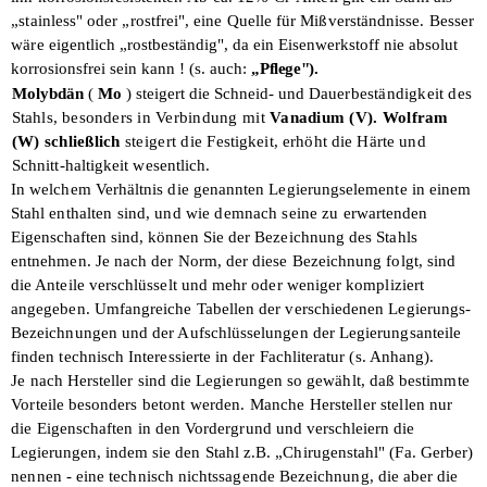
„stainless" oder „rostfrei", eine Quelle für Mißverständnisse. Besser
wäre eigentlich
„rostbeständig", da ein Eisenwerkstoff nie absolut
korrosionsfrei sein kann ! (s. auch:
„Pflege").
Molybdän
(
Mo
) steigert die Schneid- und
Dauerbeständigkeit des
Stahls, besonders
in Verbindung mit
Vanadium (V). Wolfram
(W) schließlich
steigert die
Festigkeit, erhöht die Härte und
Schnitt-
haltigkeit wesentlich.
In welchem Verhältnis die genannten Legierungselemente in einem
Stahl ent­
halten sind, und wie demnach seine zu
erwartenden
Eigenschaften sind, können Sie
der Bezeichnung des Stahls
entnehmen. Je nach der Norm, der diese Bezeichnung folgt, sind
die Anteile verschlüsselt und mehr oder weniger kompliziert
angegeben. Umfangreiche Tabellen der verschiedenen Legierungs-
Bezeichnungen und der Aufschlüsselungen der Legierungsanteile
finden technisch Interessierte in der Fach­literatur (s. Anhang).
Je nach Hersteller sind die Legierungen so gewählt, daß bestimmte
Vorteile besonders
betont werden. Manche Hersteller stellen
nur
die Eigenschaften in den Vordergrund
und verschleiern die
Legierungen, indem sie
den Stahl z.B. „Chirugenstahl" (Fa. Gerber)
nennen - eine technisch nichtssagende Be­zeichnung, die aber die