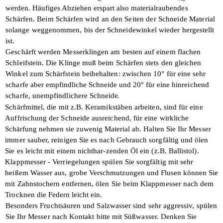
werden.
Häufiges Abziehen erspart also materialrau­
bendes
Schärfen. Beim Schärfen wird an
den Seiten der Schneide Material
solange
weggenommen, bis der Schneidewinkel wieder hergestellt
ist.
Geschärft werden Messerklingen am besten auf einem flachen
Schleifstein. Die Klinge muß beim Schärfen stets den gleichen
Winkel zum Schärfstein beibehalten: zwischen 10° für eine sehr
scharfe aber
empfindliche Schneide und 20° für eine
hinreichend
scharfe, unempfindlichere
Schneide.
Schärfmittel, die mit z.B. Keramikstäben arbeiten, sind für eine
Auffrischung der Schneide ausreichend, für eine wirkliche
Schärfung nehmen sie zuwenig Material ab.
Halten Sie Ihr Messer
immer sauber, reinigen Sie es nach Gebrauch sorgfältig und ölen
Sie es leicht mit einem nichthar-zenden Öl ein (z.B. Ballistol).
Klappmesser - Verriegelungen spülen Sie sorgfältig mit sehr
heißem Wasser aus,
grobe Verschmutzungen und Flusen können
Sie
mit Zahnstochern entfernen, ölen Sie beim Klappmesser nach dem
Trocknen die
Federn leicht ein.
Besonders Fruchtsäuren und Salzwasser sind sehr aggressiv, spülen
Sie Ihr Messer nach Kontakt bitte mit Süßwasser. Denken
Sie