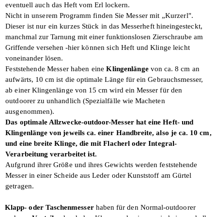
eventuell auch
das Heft vom Erl lockern.
Nicht in unserem Programm finden Sie
Messer mit „Kurzerl".
Dieser ist nur ein kurzes
Stück in das Messerheft hineingesteckt,
manchmal zur Tarnung mit einer funktions­losen Zierschraube am
Griffende versehen -
hier können sich Heft und Klinge leicht
voneinander lösen.
Feststehende Messer haben eine
Klingen­
länge
von ca. 8 cm an
aufwärts, 10 cm ist die optimale Länge für ein Gebrauchs­messer,
ab einer Klingenlänge von 15 cm wird ein Messer für den
outdoorer zu unhandlich (Spezialfälle wie Macheten
ausgenommen).
Das optimale Allzwecke-outdoor-Messer hat eine Heft- und
Klingenlänge von jeweils ca. einer Handbreite, also je ca. 10 cm,
und eine breite Klinge, die mit Flacherl oder Integral-
Verarbeitung verarbeitet ist.
Aufgrund ihrer Größe und ihres Gewichts werden feststehende
Messer in einer Scheide aus Leder oder Kunststoff am Gürtel
getragen.
Klapp- oder Taschenmesser
haben für den Normal-outdoorer