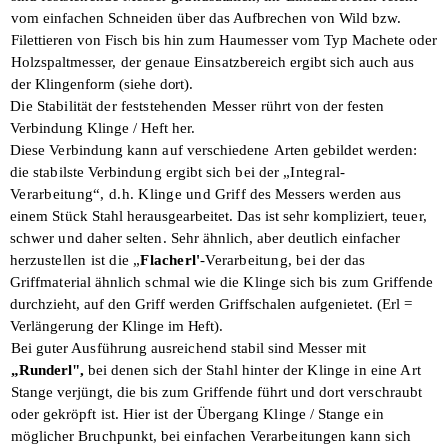
vom ein­
fachen Schneiden über das Aufbrechen von Wild bzw.
Filettieren von Fisch bis hin zum Haumesser vom Typ Machete oder
Holz­
spaltmesser, der genaue Einsatzbereich
ergibt sich auch aus
der Klingenform (siehe
dort).
Die Stabilität der feststehenden Messer
rührt von der festen
Verbindung Klinge /
Heft her.
Diese Verbindung kann auf verschiedene
Arten gebildet werden:
die stabilste Verbindung ergibt sich bei der
„Integral-
Verarbeitung“, d.h. Klinge und
Griff des Messers werden aus
einem Stück
Stahl herausgearbeitet. Das ist sehr kompli­
ziert, teuer,
schwer und daher selten.
Sehr ähnlich, aber deutlich einfacher
herzu­
stellen ist die „
Flacherl'
-Verarbeitung, bei
der das
Griffmaterial ähnlich schmal wie die Klinge sich bis zum Griffende
durch­
zieht, auf den Griff werden Griffschalen aufgenietet. (Erl =
Verlängerung der Klinge
im Heft).
Bei guter Ausführung ausreichend stabil
sind Messer mit
„Runderl",
bei denen sich
der Stahl hinter der Klinge in eine Art
Stange verjüngt, die bis zum Griffende führt
und dort verschraubt
oder gekröpft ist. Hier ist der Übergang Klinge / Stange ein
möglicher Bruchpunkt, bei einfachen Verarbeitungen kann sich