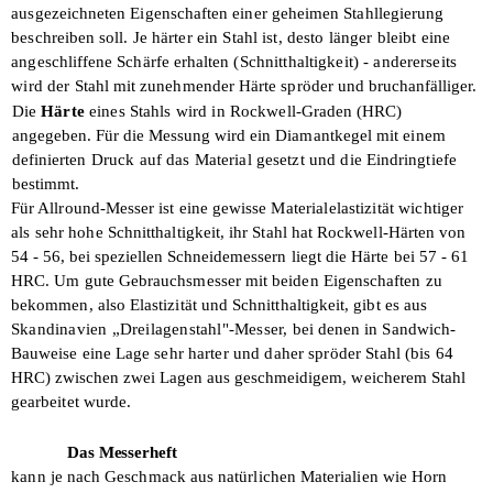
ausgezeichneten Eigenschaften einer geheimen Stahl­legierung
beschreiben soll.
Je härter ein Stahl ist, desto länger bleibt
eine
angeschliffene Schärfe erhalten
(Schnitthaltigkeit) - andererseits
wird der
Stahl mit zunehmender Härte spröder und
bruchanfälliger.
Die
Härte
eines Stahls wird in Rockwell-
Graden (HRC)
angegeben. Für die Messung
wird ein Diamantkegel mit einem
definier­
ten Druck auf das Material gesetzt und die
Eindringtiefe
bestimmt.
Für Allround-Messer ist eine gewisse
Materialelastizität wichtiger
als sehr hohe
Schnitthaltigkeit, ihr Stahl hat Rockwell-
Härten von
54 - 56, bei speziellen Schneide­
messern liegt die Härte bei 57 - 61
HRC. Um gute Gebrauchsmesser mit beiden Eigenschaften zu
bekommen, also Elasti­zität und Schnitthaltigkeit, gibt es aus
Skandinavien „Dreilagenstahl"-Messer,
bei denen in Sandwich-
Bauweise eine Lage
sehr harter und daher spröder Stahl (bis 64
HRC) zwischen zwei Lagen aus geschmei­
digem, weicherem Stahl
gearbeitet wurde.
Das Messerheft
kann je nach Geschmack aus natürlichen Materialien wie Horn