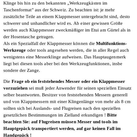
Klinge bis hin zu den bekannten „Werkzeugkästen im
Taschenformat" aus der Schweiz. Zu beachten ist: je mehr
zusätzliche Teile an einem Klappmesser untergebracht sind, desto
schwerer und unhandlicher wird es.
Ab einer gewissen Größe
werden auch
Klappmesser zweckmäßiger im Etui am Gürtel als in
der Hosentasche getragen.
Als ein Spezialfall der Klappmesser können die
Multifunktions-
Werkzeuge
oder tools angesehen werden, die in aller Regel auch
wenigstens eine Messerklinge aufweisen. Das Hauptaugenmerk
liegt bei diesen tools aber bei den Werkzeugfunktionen, insbe­
sondere der Zange.
Die
Frage ob ein feststehendes Messer
oder ein Klappmesser
vorzuziehen
sei
muß jeder Anwender für seinen speziellen
Einsatz
selber beantworten.
Besitzer von feststehenden Messern gene­
rell
und von Klappmessern mit einer
Klingenlänge von mehr als 8 cm
sollten sich bei Auslands- und Flugreisen nach den spe­ziellen
gesetzlichen Bestimmungen im Ziel­
land erkun­digen !
Bitte
beachten Sie: auf Flugreisen müssen Messer und tools im
Hauptgepäck transportiert werden, auf gar keinen Fall im
Handgepäck !