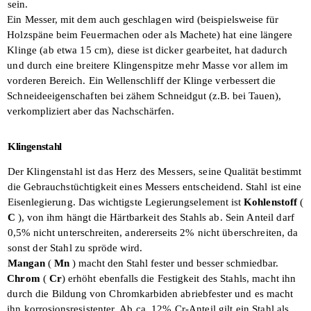
sein.
Ein Messer, mit dem auch geschlagen wird (beispielsweise für
Holzspäne beim Feuer­machen oder als Machete) hat eine längere
Klinge (ab etwa 15 cm), diese ist dicker gearbeitet, hat dadurch
und durch eine breitere Klingenspitze mehr Masse vor
allem im
vorderen Bereich. Ein Wellenschliff der Klinge verbessert die
Schneideeigenschaften bei zähem
Schneidgut (z.B. bei Tauen),
verkompliziert aber das Nachschärfen.
Klingenstahl
Der Klingenstahl ist das Herz des Messers,
seine Qualität bestimmt
die Gebrauchs­tüchtigkeit eines Messers entscheidend. Stahl ist eine
Eisenlegierung. Das wichtigste Legierungselement ist
Kohlenstoff
(
C
), von ihm hängt die
Härtbarkeit des Stahls ab. Sein Anteil darf
0,5% nicht unterschreiten, andererseits 2%
nicht überschreiten, da
sonst der Stahl zu
spröde wird.
Mangan
(
Mn
) macht den Stahl fester und besser schmiedbar.
Chrom
(
Cr
) erhöht ebenfalls die Festig­
keit des Stahls, macht ihn
durch die
Bildung von Chromkarbiden abriebfester und es macht
ihn korrosionsresistenter.
Ab ca. 12% Cr-Anteil gilt ein Stahl als