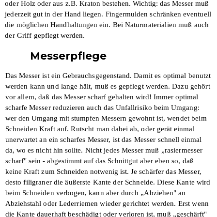
oder Holz oder aus
z.B. Kraton bestehen. Wichtig: das Messer
muß
jederzeit gut in der Hand liegen. Fingermulden schränken eventuell
die möglichen Handhaltungen ein. Bei
Naturmaterialien muß auch
der Griff
gepflegt werden.
Messerpflege
Das Messer ist ein Gebrauchsgegenstand.
Damit es optimal benutzt
werden kann und
lange hält, muß es gepflegt werden.
Dazu gehört
vor allem, daß das Messer
scharf gehalten wird! Immer optimal
scharfe Messer reduzieren auch das Unfallrisiko beim Umgang:
wer den
Umgang mit stumpfen Messern gewohnt ist,
wendet beim
Schneiden Kraft auf. Rutscht
man dabei ab, oder gerät einmal
unerwartet
an ein scharfes Messer, ist das Messer
schnell einmal
da, wo es nicht hin sollte.
Nicht jedes Messer muß „rasiermesser­
scharf" sein - abgestimmt auf das Schnittgut
aber eben so, daß
keine Kraft zum
Schneiden notwenig ist.
Je schärfer das Messer,
desto filigraner die äußerste Kante der Schneide. Diese Kante
wird
beim Schneiden verbogen, kann aber durch „Abziehen" an
Abziehstahl oder
Lederriemen wieder gerichtet werden. Erst wenn
die Kante dauerhaft beschädigt oder
verloren ist, muß „geschärft"