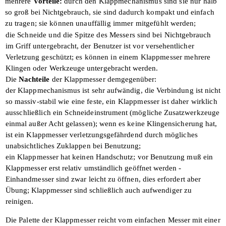
mehrere
Vorteile:
durch den Klappmechanismus sind sie nur
halb
so groß bei Nichtgebrauch, sie sind da­
durch kompakt und einfach
zu tragen;
sie können unauffällig immer mitgefühlt
werden;
die Schneide und die Spitze des Messers
sind bei Nichtgebrauch
im Griff unterge­bracht, der Benutzer ist vor versehentlicher
Verletzung geschützt;
es können in einem Klappmesser mehrere
Klingen oder Werkzeuge untergebracht
werden.
Die
Nachteile
der Klappmesser demgegen­
über:
der Klappmechanismus ist sehr aufwändig, die Verbindung ist nicht
so massiv-stabil
wie eine feste, ein Klappmesser ist daher wirklich
ausschließlich ein Schneide­
instrument (mögliche Zusatzwerkzeuge
einmal außer Acht gelassen); wenn es keine Klingensicherung hat,
ist ein Klappmesser verletzungsgefährdend durch mögliches
unabsichtliches Zuklappen bei
Benutzung;
ein Klappmesser hat keinen Handschutz; vor Benutzung muß ein
Klappmesser erst relativ umständlich geöffnet werden -
Einhandmesser sind zwar leicht zu öffnen, dies erfordert aber
Übung;
Klappmesser sind schließlich auch aufwen­
diger zu
reinigen.
Die Palette der Klappmesser reicht vom
einfachen Messer mit einer