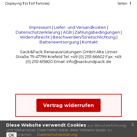
Displaying
1
to
1
(of
1
articles)
Seiten:
1
Impressum
|
Liefer- und Versandkosten
|
Datenschutzerklärung
|
AGB
|
Zahlungsbedingungen
|
Widerrufsrecht
|
Beschwerden/Streitschlichtung
|
Batterieentsorgung
|
Kontakt
Sack&Pack Reiseausrüstungen GmbH Alte Linner
Straße 79 47799 Krefeld Tel: +49 (0) 2151 66602 Fax: +49
(0) 2151 615820 Email: info@sackundpack.de
Vertrag widerrufen
x
Diese Website verwendt Cookies
zur Benutzerführung
und Webanalyse. Diese helfen dabei, diese Webseite besser zu
machen.
Datenschutzerklärung
OK