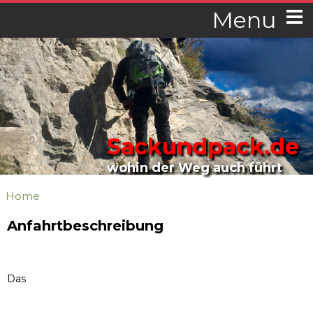
Menu
Sackundpack.de
wohin der Weg auch führt
Home
Anfahrtbeschreibung
Das