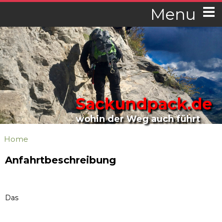
Menu
Sackundpack.de
wohin der Weg auch führt
Home
Anfahrtbeschreibung
Das