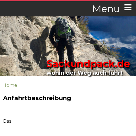
Menu
Sackundpack.de
wohin der Weg auch führt
Home
Anfahrtbeschreibung
Das