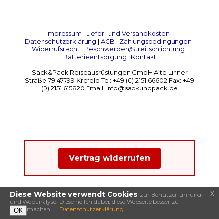
Impressum
|
Liefer- und Versandkosten
|
Datenschutzerklärung
|
AGB
|
Zahlungsbedingungen
|
Widerrufsrecht
|
Beschwerden/Streitschlichtung
|
Batterieentsorgung
|
Kontakt
Sack&Pack Reiseausrüstungen GmbH Alte Linner
Straße 79 47799 Krefeld Tel: +49 (0) 2151 66602 Fax: +49
(0) 2151 615820 Email: info@sackundpack.de
Vertrag widerrufen
x
Diese Website verwendt Cookies
zur Benutzerführung
und Webanalyse. Diese helfen dabei, diese Webseite besser zu
machen.
Datenschutzerklärung
OK