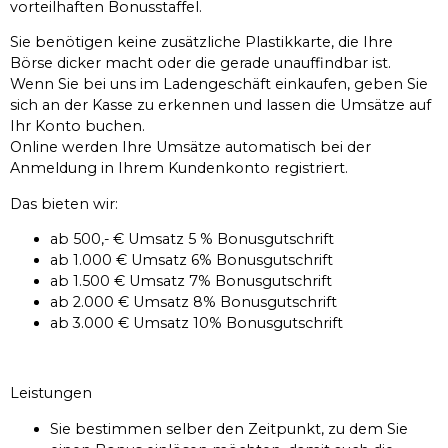
vorteilhaften Bonusstaffel.
Sie benötigen keine zusätzliche Plastikkarte, die Ihre
Börse dicker macht oder die gerade unauffindbar ist.
Wenn Sie bei uns im Ladengeschäft einkaufen, geben Sie
sich an der Kasse zu erkennen und lassen die Umsätze auf
Ihr Konto buchen.
Online werden Ihre Umsätze automatisch bei der
Anmeldung in Ihrem Kundenkonto registriert.
Das bieten wir:
ab 500,- € Umsatz 5 % Bonusgutschrift
ab 1.000 € Umsatz 6% Bonusgutschrift
ab 1.500 € Umsatz 7% Bonusgutschrift
ab 2.000 € Umsatz 8% Bonusgutschrift
ab 3.000 € Umsatz 10% Bonusgutschrift
Leistungen
Sie bestimmen selber den Zeitpunkt, zu dem Sie