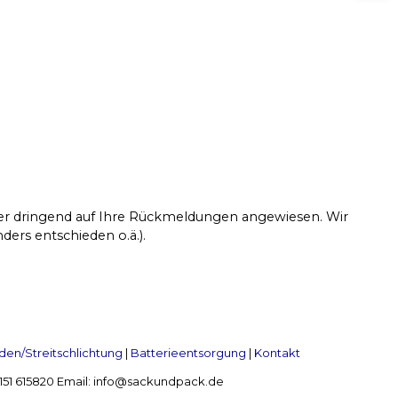
ber dringend auf Ihre Rückmeldungen angewiesen. Wir
ders entschieden o.ä.).
en/Streitschlichtung
|
Batterieentsorgung
|
Kontakt
 2151 615820 Email: info@sackundpack.de