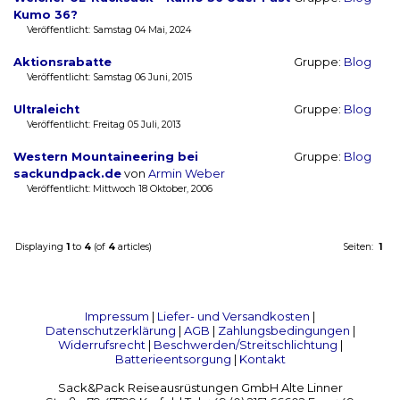
Kumo 36?
Veröffentlicht: Samstag 04 Mai, 2024
Aktionsrabatte
Gruppe:
Blog
Veröffentlicht: Samstag 06 Juni, 2015
Ultraleicht
Gruppe:
Blog
Veröffentlicht: Freitag 05 Juli, 2013
Western Mountaineering bei
Gruppe:
Blog
sackundpack.de
von
Armin Weber
Veröffentlicht: Mittwoch 18 Oktober, 2006
Displaying
1
to
4
(of
4
articles)
Seiten:
1
Impressum
|
Liefer- und Versandkosten
|
Datenschutzerklärung
|
AGB
|
Zahlungsbedingungen
|
Widerrufsrecht
|
Beschwerden/Streitschlichtung
|
Batterieentsorgung
|
Kontakt
Sack&Pack Reiseausrüstungen GmbH Alte Linner