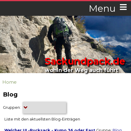
Menu
Sackundpack.de
wohin der Weg auch führt
Home
Blog
Gruppen:
Liste mit den aktuellsten Blog-Einträgen
Welcher UL-Rucksack - Kumo 36 oder Fast
Gruppe:
Blog