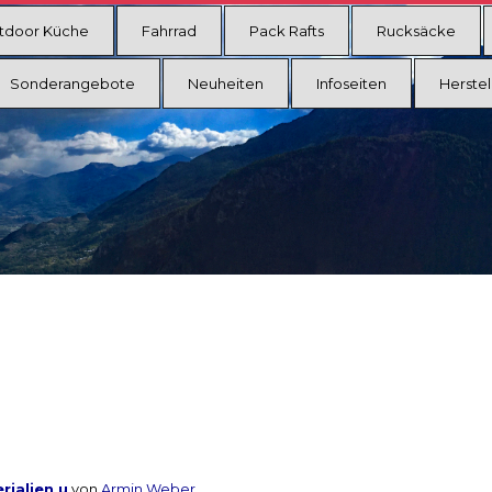
tdoor Küche
Fahrrad
Pack Rafts
Rucksäcke
Sonderangebote
Neuheiten
Infoseiten
Herstel
rialien u
von
Armin Weber