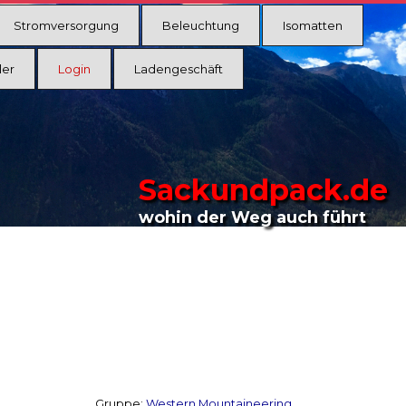
Stromversorgung
Beleuchtung
Isomatten
ler
Login
Ladengeschäft
Sackundpack.de
wohin der Weg auch führt
Gruppe:
Western Mountaineering