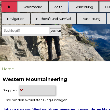
Schlafsäcke
Zelte
Bekleidung
Ou
Navigation
Bushcraft und Survival
Ausrüstung
Home
Western Mountaineering
Gruppen:
Liste mit den aktuellsten Blog-Einträgen
Info zu den von Western Mountaineering verwendeten Mate