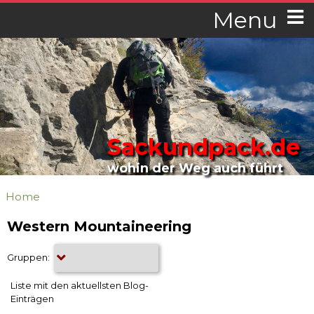
Menu
Sackundpack.de
wohin der Weg auch führt
Home
Western Mountaineering
Gruppen:
Liste mit den aktuellsten Blog-
Einträgen