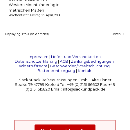
Western Mountaineering in
metrischen Maßen
Veröffentlicht: Freitag 25 April, 2008
Displaying
1
to
2
(of
2
articles)
Seiten:
1
Impressum
|
Liefer- und Versandkosten
|
Datenschutzerklärung
|
AGB
|
Zahlungsbedingungen
|
Widerrufsrecht
|
Beschwerden/Streitschlichtung
|
Batterieentsorgung
|
Kontakt
Sack&Pack Reiseausrüstungen GmbH Alte Linner
Straße 79 47799 Krefeld Tel: +49 (0) 2151 66602 Fax: +49
(0) 2151 615820 Email: info@sackundpack.de