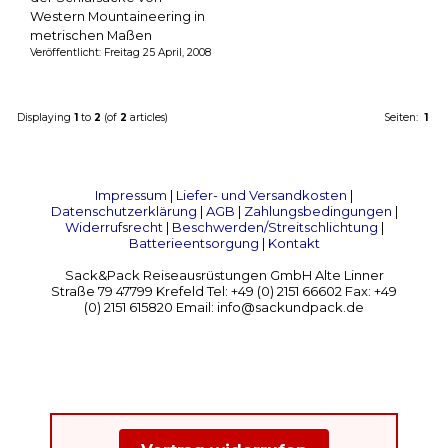
Western Mountaineering in
metrischen Maßen
Veröffentlicht: Freitag 25 April, 2008
Displaying
1
to
2
(of
2
articles)
Seiten:
1
Impressum
|
Liefer- und Versandkosten
|
Datenschutzerklärung
|
AGB
|
Zahlungsbedingungen
|
Widerrufsrecht
|
Beschwerden/Streitschlichtung
|
Batterieentsorgung
|
Kontakt
Sack&Pack Reiseausrüstungen GmbH Alte Linner
Straße 79 47799 Krefeld Tel: +49 (0) 2151 66602 Fax: +49
(0) 2151 615820 Email: info@sackundpack.de