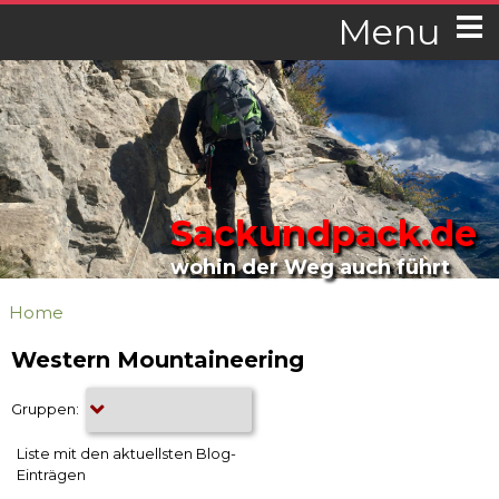
Menu
Sackundpack.de
wohin der Weg auch führt
Home
Western Mountaineering
Gruppen:
Liste mit den aktuellsten Blog-
Einträgen