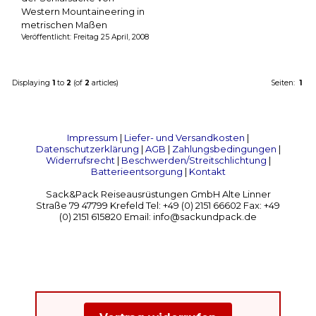
Western Mountaineering in
metrischen Maßen
Veröffentlicht: Freitag 25 April, 2008
Displaying
1
to
2
(of
2
articles)
Seiten:
1
Impressum
|
Liefer- und Versandkosten
|
Datenschutzerklärung
|
AGB
|
Zahlungsbedingungen
|
Widerrufsrecht
|
Beschwerden/Streitschlichtung
|
Batterieentsorgung
|
Kontakt
Sack&Pack Reiseausrüstungen GmbH Alte Linner
Straße 79 47799 Krefeld Tel: +49 (0) 2151 66602 Fax: +49
(0) 2151 615820 Email: info@sackundpack.de