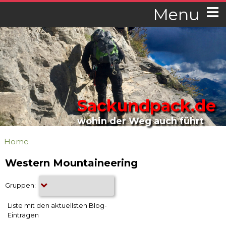
Menu
Sackundpack.de
wohin der Weg auch führt
Home
Western Mountaineering
Gruppen:
Liste mit den aktuellsten Blog-
Einträgen