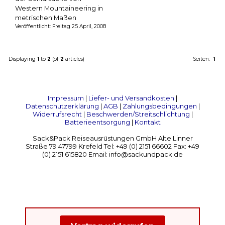
Western Mountaineering in
metrischen Maßen
Veröffentlicht: Freitag 25 April, 2008
Displaying
1
to
2
(of
2
articles)
Seiten:
1
Impressum
|
Liefer- und Versandkosten
|
Datenschutzerklärung
|
AGB
|
Zahlungsbedingungen
|
Widerrufsrecht
|
Beschwerden/Streitschlichtung
|
Batterieentsorgung
|
Kontakt
Sack&Pack Reiseausrüstungen GmbH Alte Linner
Straße 79 47799 Krefeld Tel: +49 (0) 2151 66602 Fax: +49
(0) 2151 615820 Email: info@sackundpack.de