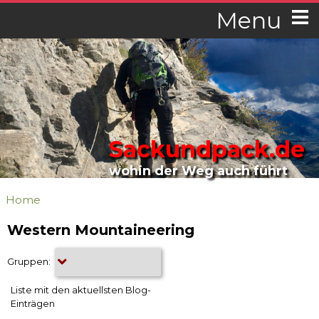
Menu
Sackundpack.de
wohin der Weg auch führt
Home
Western Mountaineering
Gruppen:
Liste mit den aktuellsten Blog-
Einträgen