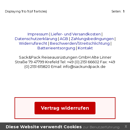
Displaying
1
to
1
(of
1
articles)
Seiten:
1
Impressum
|
Liefer- und Versandkosten
|
Datenschutzerklärung
|
AGB
|
Zahlungsbedingungen
|
Widerrufsrecht
|
Beschwerden/Streitschlichtung
|
Batterieentsorgung
|
Kontakt
Sack&Pack Reiseausrüstungen GmbH Alte Linner
Straße 79 47799 Krefeld Tel: +49 (0) 2151 66602 Fax: +49
(0) 2151 615820 Email: info@sackundpack.de
Vertrag widerrufen
x
Diese Website verwendt Cookies
zur Benutzerführung