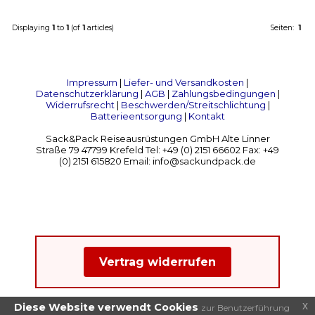
Displaying
1
to
1
(of
1
articles)
Seiten:
1
Impressum
|
Liefer- und Versandkosten
|
Datenschutzerklärung
|
AGB
|
Zahlungsbedingungen
|
Widerrufsrecht
|
Beschwerden/Streitschlichtung
|
Batterieentsorgung
|
Kontakt
Sack&Pack Reiseausrüstungen GmbH Alte Linner
Straße 79 47799 Krefeld Tel: +49 (0) 2151 66602 Fax: +49
(0) 2151 615820 Email: info@sackundpack.de
Vertrag widerrufen
x
Diese Website verwendt Cookies
zur Benutzerführung