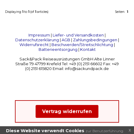
Displaying
1
to
1
(of
1
articles)
Seiten:
1
Impressum
|
Liefer- und Versandkosten
|
Datenschutzerklärung
|
AGB
|
Zahlungsbedingungen
|
Widerrufsrecht
|
Beschwerden/Streitschlichtung
|
Batterieentsorgung
|
Kontakt
Sack&Pack Reiseausrüstungen GmbH Alte Linner
Straße 79 47799 Krefeld Tel: +49 (0) 2151 66602 Fax: +49
(0) 2151 615820 Email: info@sackundpack.de
Vertrag widerrufen
x
Diese Website verwendt Cookies
zur Benutzerführung