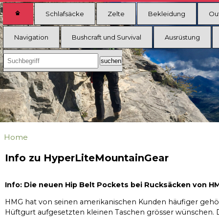
Schlafsäcke
Zelte
Bekleidung
Ou
Navigation
Bushcraft und Survival
Ausrüstung
Home
Info zu HyperLiteMountainGear
Info: Die neuen Hip Belt Pockets bei Rucksäcken von H
HMG hat von seinen amerikanischen Kunden häufiger gehört,
Hüftgurt aufgesetzten kleinen Taschen grösser wünschen. Di