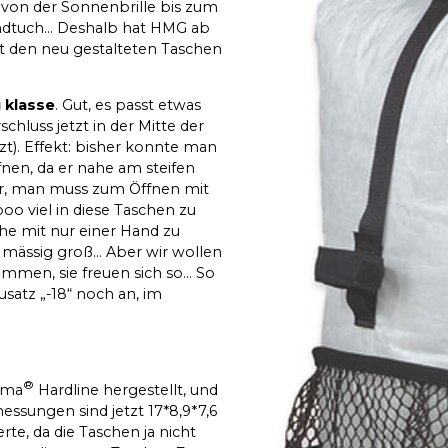
 von der Sonnenbrille bis zum
ndtuch… Deshalb hat HMG ab
t den neu gestalteten Taschen
g klasse
. Gut, es passt etwas
hluss jetzt in der Mitte der
). Effekt: bisher konnte man
fnen, da er nahe am steifen
erer, man muss zum Öffnen mit
oo viel in diese Taschen zu
che mit nur einer Hand zu
r mässig groß… Aber wir wollen
mmen, sie freuen sich so… So
satz „-18“ noch an, im
®
ema
Hardline hergestellt, und
ssungen sind jetzt 17*8,9*7,6
te, da die Taschen ja nicht