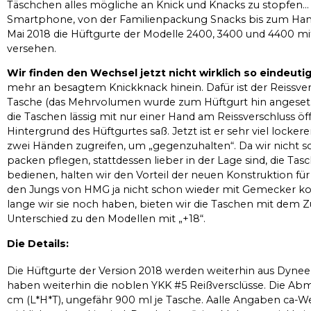
Täschchen alles mögliche an Knick und Knacks zu stopfen…
Smartphone, von der Familienpackung Snacks bis zum Ha
Mai 2018 die Hüftgurte der Modelle 2400, 3400 und 4400 mi
versehen.
Wir finden den Wechsel jetzt nicht wirklich so eindeuti
mehr an besagtem Knickknack hinein. Dafür ist der Reissversc
Tasche (das Mehrvolumen wurde zum Hüftgurt hin angesetzt
die Taschen lässig mit nur einer Hand am Reissverschluss öf
Hintergrund des Hüftgurtes saß. Jetzt ist er sehr viel lock
zwei Händen zugreifen, um „gegenzuhalten“. Da wir nicht so
packen pflegen, stattdessen lieber in der Lage sind, die Tas
bedienen, halten wir den Vorteil der neuen Konstruktion fü
den Jungs von HMG ja nicht schon wieder mit Gemecker ko
lange wir sie noch haben, bieten wir die Taschen mit dem Zu
Unterschied zu den Modellen mit „+18“.
Die Details:
Die Hüftgurte der Version 2018 werden weiterhin aus Dyne
haben weiterhin die noblen YKK #5 Reißversclüsse. Die Abme
cm (L*H*T), ungefähr 900 ml je Tasche. Aalle Angaben ca-Wer