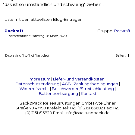
"das ist so umständlich und schwierig" ziehen...
Liste mit den aktuellsten Blog-Einträgen
Packraft
Gruppe:
Packraft
Veröffentlicht: Samstag 28 März, 2020
Displaying
1
to
1
(of
1
articles)
Seiten:
1
Impressum
|
Liefer- und Versandkosten
|
Datenschutzerklärung
|
AGB
|
Zahlungsbedingungen
|
Widerrufsrecht
|
Beschwerden/Streitschlichtung
|
Batterieentsorgung
|
Kontakt
Sack&Pack Reiseausrüstungen GmbH Alte Linner
Straße 79 47799 Krefeld Tel: +49 (0) 2151 66602 Fax: +49
(0) 2151 615820 Email: info@sackundpack.de