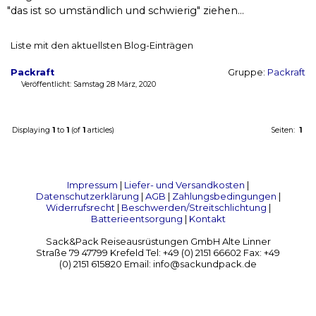
"das ist so umständlich und schwierig" ziehen...
Liste mit den aktuellsten Blog-Einträgen
Packraft
Gruppe:
Packraft
Veröffentlicht: Samstag 28 März, 2020
Displaying
1
to
1
(of
1
articles)
Seiten:
1
Impressum
|
Liefer- und Versandkosten
|
Datenschutzerklärung
|
AGB
|
Zahlungsbedingungen
|
Widerrufsrecht
|
Beschwerden/Streitschlichtung
|
Batterieentsorgung
|
Kontakt
Sack&Pack Reiseausrüstungen GmbH Alte Linner
Straße 79 47799 Krefeld Tel: +49 (0) 2151 66602 Fax: +49
(0) 2151 615820 Email: info@sackundpack.de