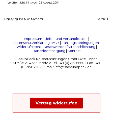
Veröffentlicht: Mittwoch 25 August, 2004
Displaying
1
to
4
(of
4
articles)
Seiten:
1
Impressum
|
Liefer- und Versandkosten
|
Datenschutzerklärung
|
AGB
|
Zahlungsbedingungen
|
Widerrufsrecht
|
Beschwerden/Streitschlichtung
|
Batterieentsorgung
|
Kontakt
Sack&Pack Reiseausrüstungen GmbH Alte Linner
Straße 79 47799 Krefeld Tel: +49 (0) 2151 66602 Fax: +49
(0) 2151 615820 Email: info@sackundpack.de
Vertrag widerrufen