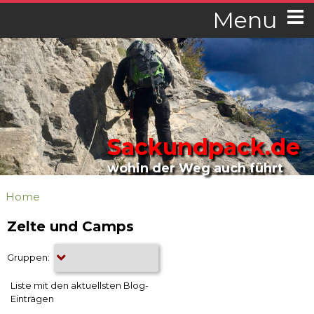
Menu
Sackundpack.de
wohin der Weg auch führt
Home
Zelte und Camps
Gruppen:
Liste mit den aktuellsten Blog-
Einträgen