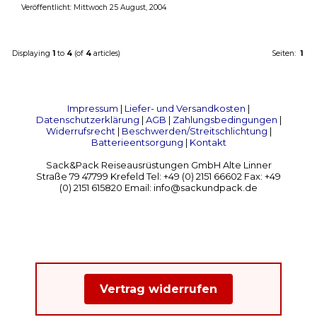
Veröffentlicht: Mittwoch 25 August, 2004
Displaying
1
to
4
(of
4
articles)
Seiten:
1
Impressum
|
Liefer- und Versandkosten
|
Datenschutzerklärung
|
AGB
|
Zahlungsbedingungen
|
Widerrufsrecht
|
Beschwerden/Streitschlichtung
|
Batterieentsorgung
|
Kontakt
Sack&Pack Reiseausrüstungen GmbH Alte Linner
Straße 79 47799 Krefeld Tel: +49 (0) 2151 66602 Fax: +49
(0) 2151 615820 Email: info@sackundpack.de
Vertrag widerrufen