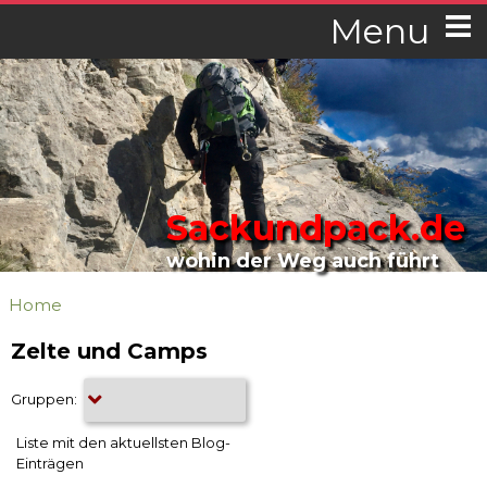
Menu
Sackundpack.de
wohin der Weg auch führt
Home
Zelte und Camps
Gruppen:
Liste mit den aktuellsten Blog-
Einträgen