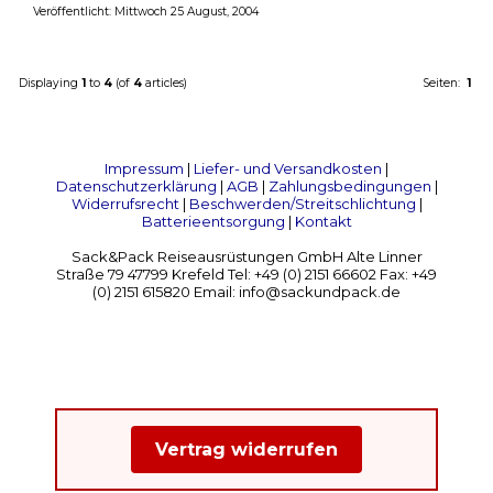
Veröffentlicht: Mittwoch 25 August, 2004
Displaying
1
to
4
(of
4
articles)
Seiten:
1
Impressum
|
Liefer- und Versandkosten
|
Datenschutzerklärung
|
AGB
|
Zahlungsbedingungen
|
Widerrufsrecht
|
Beschwerden/Streitschlichtung
|
Batterieentsorgung
|
Kontakt
Sack&Pack Reiseausrüstungen GmbH Alte Linner
Straße 79 47799 Krefeld Tel: +49 (0) 2151 66602 Fax: +49
(0) 2151 615820 Email: info@sackundpack.de
Vertrag widerrufen