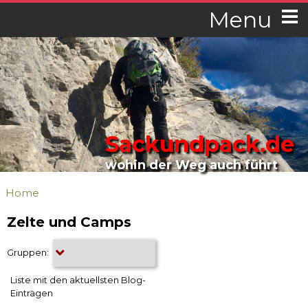
Menu
Sackundpack.de
wohin der Weg auch führt
Home
Zelte und Camps
Gruppen:
Liste mit den aktuellsten Blog-
Einträgen