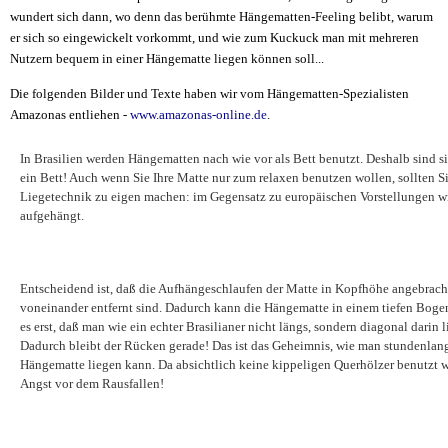
wundert sich dann, wo denn das berühmte Hängematten-Feeling belibt, warum
er sich so eingewickelt vorkommt, und wie zum Kuckuck man mit mehreren
Nutzern bequem in einer Hängematte liegen können soll...
Die folgenden Bilder und Texte haben wir vom Hängematten-Spezialisten
Amazonas entliehen -
www.amazonas-online.de
.
In Brasilien werden Hängematten nach wie vor als Bett benutzt. Deshalb sind s
ein Bett! Auch wenn Sie Ihre Matte nur zum relaxen benutzen wollen, sollten Si
Liegetechnik zu eigen machen: im Gegensatz zu europäischen Vorstellungen wir
aufgehängt.
Entscheidend ist, daß die Aufhängeschlaufen der Matte in Kopfhöhe angebrach
voneinander entfernt sind. Dadurch kann die Hängematte in einem tiefen Boge
es erst, daß man wie ein echter Brasilianer nicht längs, sondern diagonal darin
Dadurch bleibt der Rücken gerade! Das ist das Geheimnis, wie man stundenlan
Hängematte liegen kann. Da absichtlich keine kippeligen Querhölzer benutzt w
Angst vor dem Rausfallen!