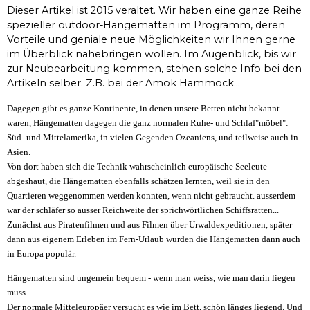
Dieser Artikel ist 2015 veraltet. Wir haben eine ganze Reihe
spezieller outdoor-Hängematten im Programm, deren
Vorteile und geniale neue Möglichkeiten wir Ihnen gerne
im Überblick nahebringen wollen. Im Augenblick, bis wir
zur Neubearbeitung kommen, stehen solche Info bei den
Artikeln selber. Z.B. bei der Amok Hammock...
Dagegen gibt es ganze Kontinente, in denen unsere Betten nicht bekannt
waren, Hängematten dagegen die ganz normalen Ruhe- und Schlaf"möbel":
Süd- und Mittelamerika, in vielen Gegenden Ozeaniens, und teilweise auch in
Asien.
Von dort haben sich die Technik wahrscheinlich europäische Seeleute
abgeshaut, die Hängematten ebenfalls schätzen lernten, weil sie in den
Quartieren weggenommen werden konnten, wenn nicht gebraucht. ausserdem
war der schläfer so ausser Reichweite der sprichwörtlichen Schiffsratten...
Zunächst aus Piratenfilmen und aus Filmen über Urwaldexpeditionen, später
dann aus eigenem Erleben im Fern-Urlaub wurden die Hängematten dann auch
in Europa populär.
Hängematten sind ungemein bequem - wenn man weiss, wie man darin liegen
muss.
Der normale Mitteleuropäer versucht es wie im Bett, schön länges liegend. Und