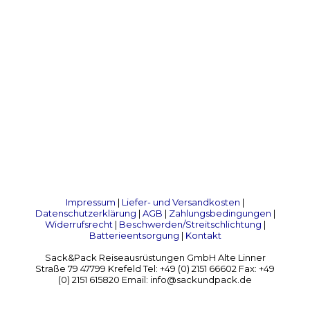
Impressum
|
Liefer- und Versandkosten
|
Datenschutzerklärung
|
AGB
|
Zahlungsbedingungen
|
Widerrufsrecht
|
Beschwerden/Streitschlichtung
|
Batterieentsorgung
|
Kontakt
Sack&Pack Reiseausrüstungen GmbH Alte Linner
Straße 79 47799 Krefeld Tel: +49 (0) 2151 66602 Fax: +49
(0) 2151 615820 Email: info@sackundpack.de