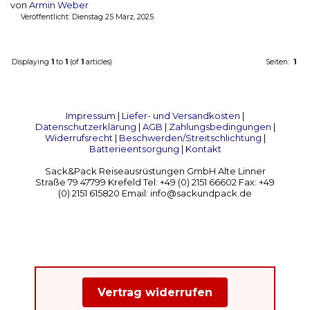
von
Armin Weber
Veröffentlicht: Dienstag 25 März, 2025
Displaying
1
to
1
(of
1
articles)
Seiten:
1
Impressum
|
Liefer- und Versandkosten
|
Datenschutzerklärung
|
AGB
|
Zahlungsbedingungen
|
Widerrufsrecht
|
Beschwerden/Streitschlichtung
|
Batterieentsorgung
|
Kontakt
Sack&Pack Reiseausrüstungen GmbH Alte Linner
Straße 79 47799 Krefeld Tel: +49 (0) 2151 66602 Fax: +49
(0) 2151 615820 Email: info@sackundpack.de
Vertrag widerrufen