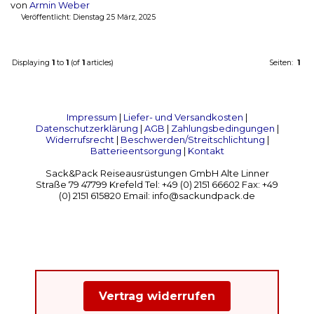
von
Armin Weber
Veröffentlicht: Dienstag 25 März, 2025
Displaying
1
to
1
(of
1
articles)
Seiten:
1
Impressum
|
Liefer- und Versandkosten
|
Datenschutzerklärung
|
AGB
|
Zahlungsbedingungen
|
Widerrufsrecht
|
Beschwerden/Streitschlichtung
|
Batterieentsorgung
|
Kontakt
Sack&Pack Reiseausrüstungen GmbH Alte Linner
Straße 79 47799 Krefeld Tel: +49 (0) 2151 66602 Fax: +49
(0) 2151 615820 Email: info@sackundpack.de
Vertrag widerrufen