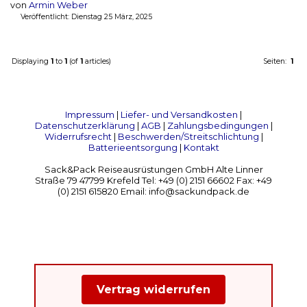
von
Armin Weber
Veröffentlicht: Dienstag 25 März, 2025
Displaying
1
to
1
(of
1
articles)
Seiten:
1
Impressum
|
Liefer- und Versandkosten
|
Datenschutzerklärung
|
AGB
|
Zahlungsbedingungen
|
Widerrufsrecht
|
Beschwerden/Streitschlichtung
|
Batterieentsorgung
|
Kontakt
Sack&Pack Reiseausrüstungen GmbH Alte Linner
Straße 79 47799 Krefeld Tel: +49 (0) 2151 66602 Fax: +49
(0) 2151 615820 Email: info@sackundpack.de
Vertrag widerrufen