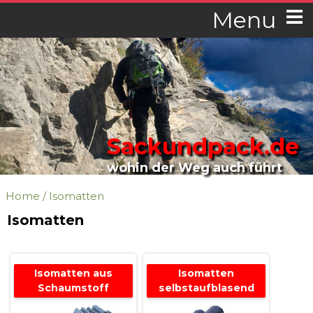
Menu
Sackundpack.de
wohin der Weg auch führt
Home
/
Isomatten
Isomatten
Isomatten aus
Isomatten
Schaumstoff
selbstaufblasend