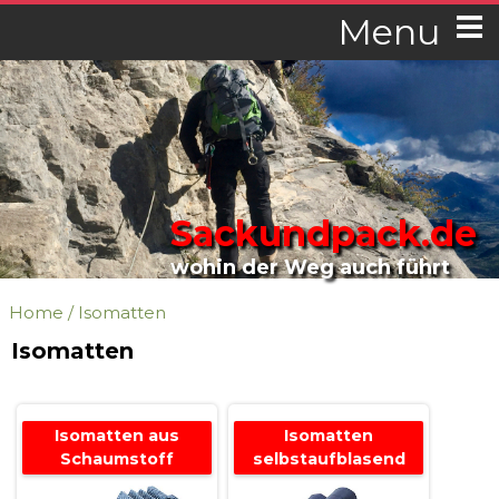
Menu
Sackundpack.de
wohin der Weg auch führt
Home
/
Isomatten
Isomatten
Isomatten aus
Isomatten
Schaumstoff
selbstaufblasend