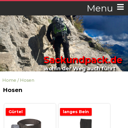
Menu
Sackundpack.de
wohin der Weg auch führt
Home
/
Hosen
Hosen
Gürtel
langes Bein