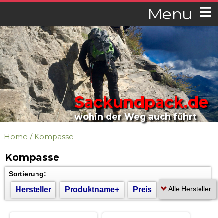
Menu
Sackundpack.de
wohin der Weg auch führt
Home
/
Kompasse
Kompasse
Sortierung:
Hersteller
Produktname+
Preis