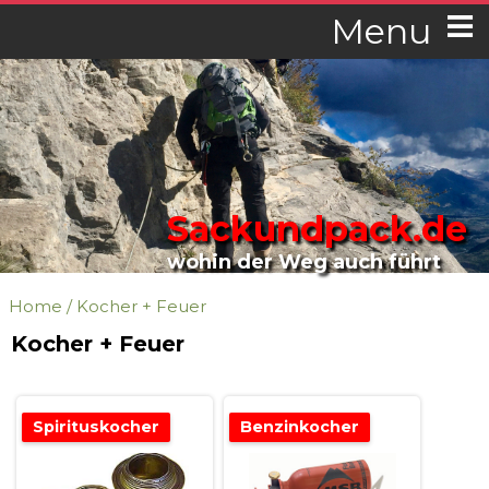
Menu
Sackundpack.de
wohin der Weg auch führt
Home
/
Kocher + Feuer
Kocher + Feuer
Spirituskocher
Benzinkocher