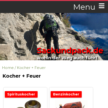
Menu
Sackundpack.de
wohin der Weg auch führt
Home
/
Kocher + Feuer
Kocher + Feuer
Spirituskocher
Benzinkocher