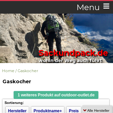
Menu
Sackundpack.de
wohin der Weg auch führt
Home
/
Gaskocher
Gaskocher
1 weiteres Produkt auf outdoor-outlet.de
Sortierung:
Hersteller
Produktname+
Preis