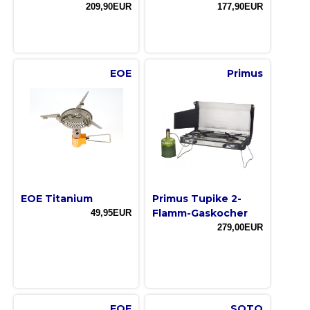
209,90EUR
177,90EUR
EOE
Primus
EOE Titanium
Primus Tupike 2-
Flamm-Gaskocher
49,95EUR
279,00EUR
EOE
SOTO