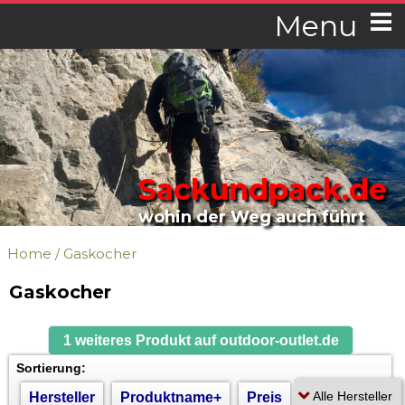
Menu
Sackundpack.de
wohin der Weg auch führt
Home
/
Gaskocher
Gaskocher
1 weiteres Produkt auf outdoor-outlet.de
Sortierung:
Hersteller
Produktname+
Preis