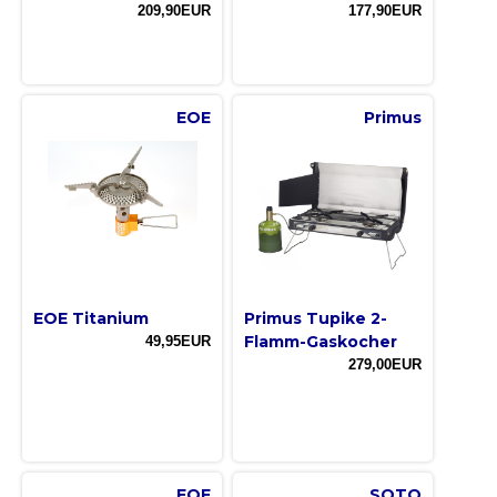
209,90EUR
177,90EUR
EOE
Primus
EOE Titanium
Primus Tupike 2-
Flamm-Gaskocher
49,95EUR
279,00EUR
EOE
SOTO