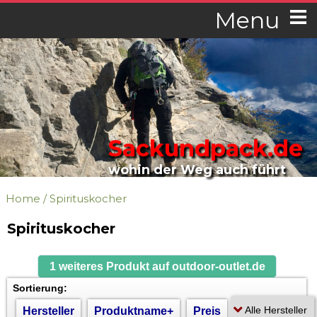
Menu
Sackundpack.de
wohin der Weg auch führt
Home
/
Spirituskocher
Spirituskocher
1 weiteres Produkt auf outdoor-outlet.de
Sortierung:
Hersteller
Produktname+
Preis