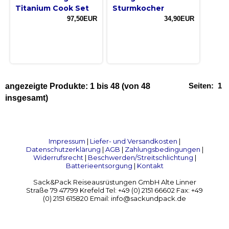
Titanium Cook Set
Sturmkocher
97,50EUR
34,90EUR
Seiten:
1
angezeigte Produkte:
1
bis
48
(von
48
insgesamt)
Impressum
|
Liefer- und Versandkosten
|
Datenschutzerklärung
|
AGB
|
Zahlungsbedingungen
|
Widerrufsrecht
|
Beschwerden/Streitschlichtung
|
Batterieentsorgung
|
Kontakt
Sack&Pack Reiseausrüstungen GmbH Alte Linner
Straße 79 47799 Krefeld Tel: +49 (0) 2151 66602 Fax: +49
(0) 2151 615820 Email: info@sackundpack.de