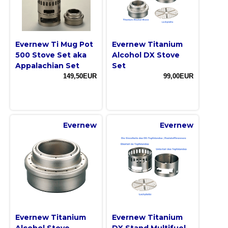
Evernew Ti Mug Pot
Evernew Titanium
500 Stove Set aka
Alcohol DX Stove
Appalachian Set
Set
149,50EUR
99,00EUR
Evernew
Evernew
Evernew Titanium
Evernew Titanium
Alcohol Stove
DX Stand Multifuel